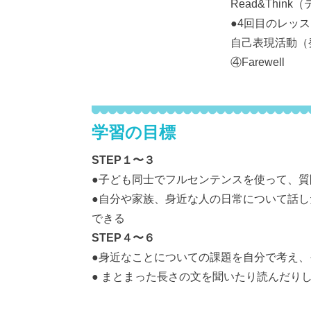
Read&Thi
●4回目のレッ
自己表現活動（
④Farewell
学習の目標
STEP１〜３
●子ども同士でフルセンテンスを使って、質
●自分や家族、身近な人の日常について話
できる
STEP４〜６
●身近なことについての課題を自分で考え
● まとまった長さの文を聞いたり読んだり