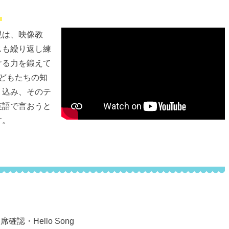
う
現は、映像教
スも繰り返し練
ける力を鍛えて
どもたちの知
り込み、そのテ
英語で言おうと
す。
出席確認・Hello Song