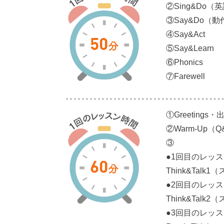
②Sing&Do
③Say&Do
④Say&Act
⑤Say&Learn
⑥Phonics
⑦Farewell
①Greetings
②Warm-Up
③
●1回目のレッ
Think&Ta
●2回目のレッ
Think&Ta
●3回目のレッ