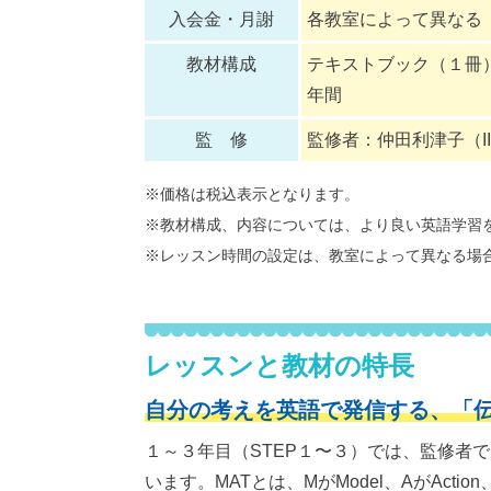
入会金・月謝
各教室によって異なる
教材構成
テキストブック（１冊）
年間
監 修
監修者：仲田利津子（I
※価格は税込表示となります。
※教材構成、内容については、より良い英語学習
※レッスン時間の設定は、教室によって異なる場
レッスンと教材の特長
自分の考えを英語で発信する、「
１～３年目（STEP１〜３）では、監修者
います。MATとは、MがModel、AがAct