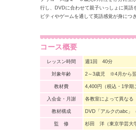
行し、DVDに合わせて親子いっしょに英語
ビティやゲームを通して英語感覚が身につ
コース概要
レッスン時間
週1回 40分
対象年齢
2～3歳児 ※4月から
教材費
4,400円（税込・1学
入会金・月謝
各教室によって異なる
教材構成
DVD「アルクのabc
監 修
杉田 洋（東京学芸大