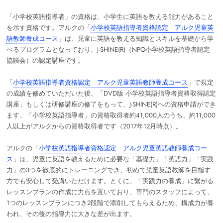
「小学校英語指導者」の資格は、小学生に英語を教える能力があること
を示す資格です。アルクの「
小学校英語指導者資格認定 アルク児童英
語教師養成コース
」は、児童に英語を教える知識とスキルを基礎から学
べるプログラムとなっており、J-SHINE(R)（NPO小学校英語指導者認定
協議会）の認定講座です。
「
小学校英語指導者資格認定 アルク児童英語教師養成コース
」で規定
の成績を修めていただいた後、「DVD版 小学校英語指導者資格取得認定
講座」もしくは研修講座の修了をもって、J-SHINE(R)への資格申請ができ
ます。「小学校英語指導者」の資格取得者約41,000人のうち、約11,000
人以上がアルクからの資格取得者です（2017年12月時点）。
アルクの「
小学校英語指導者資格認定 アルク児童英語教師養成コー
ス
」は、児童に英語を教えるために必要な「基礎力」「英語力」「実践
力」の3つを徹底的にトレーニングでき、初めて児童英語教師を目指す
方でも安心して受講いただけます。とくに、「実践力の養成」に繋がる
レッスンプランの作成に力点を置いており、専門のスタッフによって、
1つのレッスンプランにつき2段階で添削してもらえるため、構成力が養
われ、その後の指導力に大きな差が出ます。