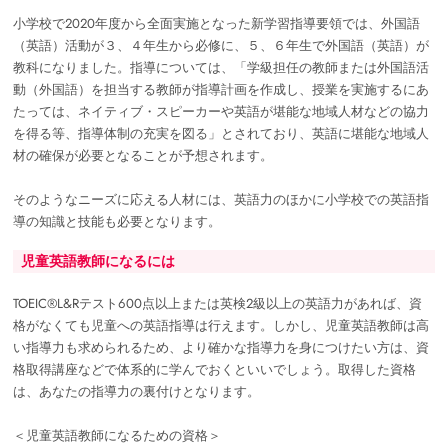
小学校で2020年度から全面実施となった新学習指導要領では、外国語
（英語）活動が３、４年生から必修に、５、６年生で外国語（英語）が
教科になりました。指導については、「学級担任の教師または外国語活
動（外国語）を担当する教師が指導計画を作成し、授業を実施するにあ
たっては、ネイティブ・スピーカーや英語が堪能な地域人材などの協力
を得る等、指導体制の充実を図る」とされており、英語に堪能な地域人
材の確保が必要となることが予想されます。
そのようなニーズに応える人材には、英語力のほかに小学校での英語指
導の知識と技能も必要となります。
児童英語教師になるには
TOEIC®L&Rテスト600点以上または英検2級以上の英語力があれば、資
格がなくても児童への英語指導は行えます。しかし、児童英語教師は高
い指導力も求められるため、より確かな指導力を身につけたい方は、資
格取得講座などで体系的に学んでおくといいでしょう。取得した資格
は、あなたの指導力の裏付けとなります。
＜児童英語教師になるための資格＞