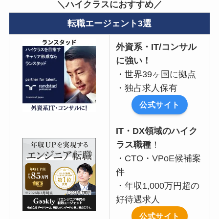
＼ハイクラスにおすすめ／
転職エージェント3選
外資系・IT/コンサル
に強い！
・世界39ヶ国に拠点
・独占求人保有
公式サイト
IT・DX領域のハイク
ラス職種
！
・CTO・VPoE候補案
件
・年収1,000万円超の
好待遇求人
公式サイト