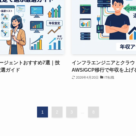
エージェントおすすめ7選｜技
インフラエンジニアとクラウ
厳選ガイド
AWS/GCP移行で年収を上
2026年4月20日
IT転職
1
2
3
...
8