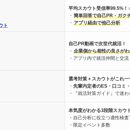
平均スカウト受信率99.5%！
・
簡単回答で自己PR・ガク
・
アプリ経由で他己分析
ウト
自己PR
動画
で次世代就活！
・
企業側から相性の良さがわ
・アプリ内で就活仲間と交流
選考対策＋スカウトがこれ一
・
先輩内定者のES・口コミ
・『就活対策ガイド』で迷わ
本気度がわかる3段階スカウ
・自己分析に役立つ適性検査T
・限定イベント多数