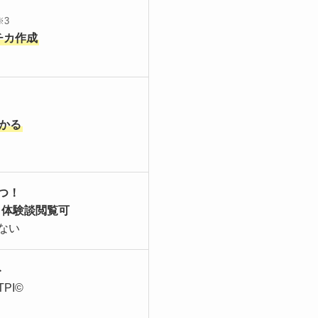
※3
チカ作成
かる
つ！
・体験談閲覧可
ない
ト
PI©