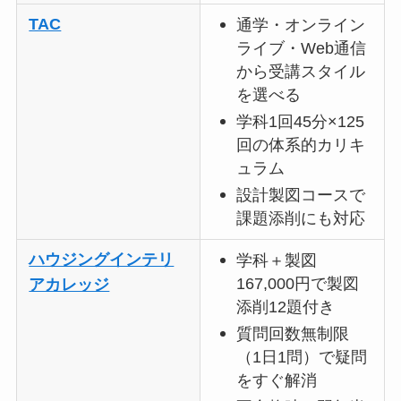
TAC
通学・オンライン
ライブ・Web通信
から受講スタイル
を選べる
学科1回45分×125
回の体系的カリキ
ュラム
設計製図コースで
課題添削にも対応
ハウジングインテリ
学科＋製図
167,000円で製図
アカレッジ
添削12題付き
質問回数無制限
（1日1問）で疑問
をすぐ解消