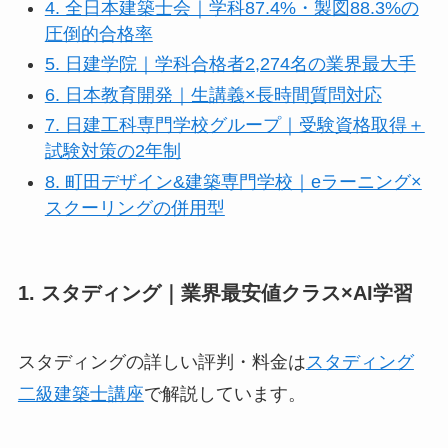
4. 全日本建築士会｜学科87.4%・製図88.3%の
圧倒的合格率
5. 日建学院｜学科合格者2,274名の業界最大手
6. 日本教育開発｜生講義×長時間質問対応
7. 日建工科専門学校グループ｜受験資格取得＋
試験対策の2年制
8. 町田デザイン&建築専門学校｜eラーニング×
スクーリングの併用型
1. スタディング｜業界最安値クラス×AI学習
スタディングの詳しい評判・料金は
スタディング
二級建築士講座
で解説しています。