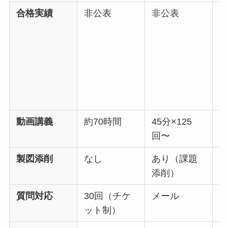
合格実績
非公表
非公表
動画講義
約70時間
45分×125
約
回〜
×
製図添削
なし
あり（課題
1
添削）
質問対応
30回（チケ
メール
ット制）
1