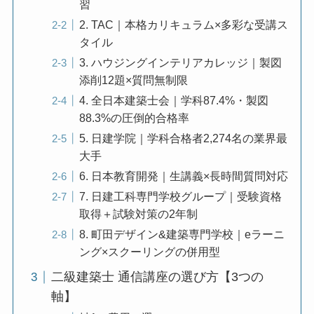
習
2. TAC｜本格カリキュラム×多彩な受講ス
タイル
3. ハウジングインテリアカレッジ｜製図
添削12題×質問無制限
4. 全日本建築士会｜学科87.4%・製図
88.3%の圧倒的合格率
5. 日建学院｜学科合格者2,274名の業界最
大手
6. 日本教育開発｜生講義×長時間質問対応
7. 日建工科専門学校グループ｜受験資格
取得＋試験対策の2年制
8. 町田デザイン&建築専門学校｜eラーニ
ング×スクーリングの併用型
二級建築士 通信講座の選び方【3つの
軸】