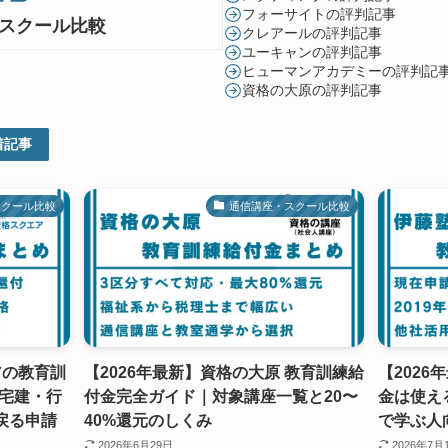
フォーサイトの評判記事
スクール比較
クレアールの評判記事
ユーキャンの評判記事
ヒューマンアカデミーの評判記
資格の大原の評判記事
着記事
スクール比較
通信講座・スクール比較
アの教育訓
【2026年最新】資格の大原 教育訓練給
【202
宅建・行
付金完全ガイド｜対象講座一覧と20〜
金は使え
戻る申請
40%還元のしくみ
で学ぶ人
2026年6月29日
2026年7月