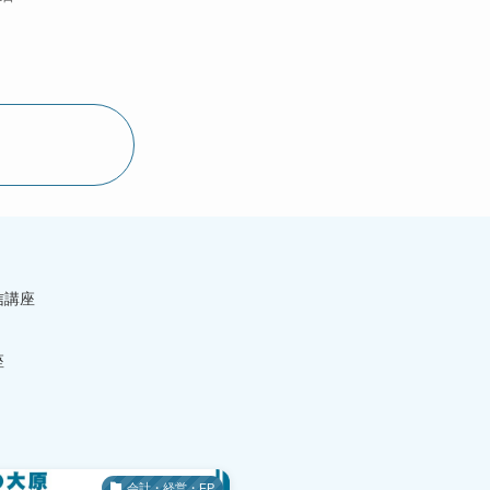
信講座
座
会計・経営・FP