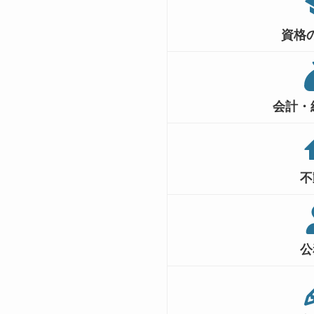
資格
会計・
不
公