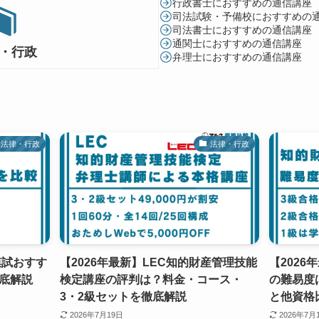
行政書士におすすめの通信講座
司法試験・予備校におすすめの
司法書士におすすめの通信講座
通関士におすすめの通信講座
・行政
弁理士におすすめの通信講座
法律・行政
法律・行政
模試おすす
【2026年最新】LEC知的財産管理技能
【202
底解説
検定講座の評判は？料金・コース・
の難易度
3・2級セットを徹底解説
と他資格
2026年7月19日
2026年7月