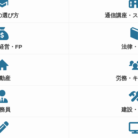
の選び方
通信講座・
経営・FP
法律
動産
労務・
務員
建設