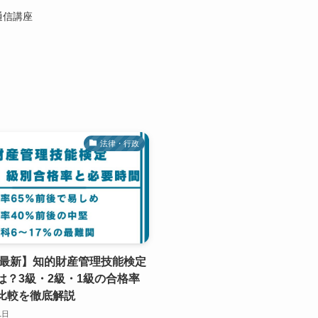
通信講座
法律・行政
6年最新】知的財産管理技能検定
は？3級・2級・1級の合格率
比較を徹底解説
1日