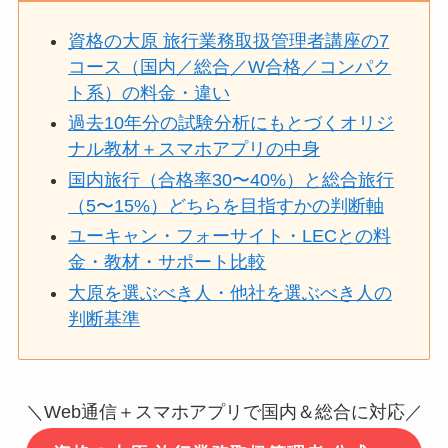
資格の大原 旅行業務取扱管理者講座の7
コース（国内／総合／W合格／コンパク
ト系）の料金・違い
過去10年分の試験分析にもとづくオリジ
ナル教材＋スマホアプリの中身
国内旅行（合格率30〜40%）と総合旅行
（5〜15%）どちらを目指すかの判断軸
ユーキャン・フォーサイト・LECとの料
金・教材・サポート比較
大原を選ぶべき人・他社を選ぶべき人の
判断基準
＼Web通信＋スマホアプリで国内＆総合に対応／