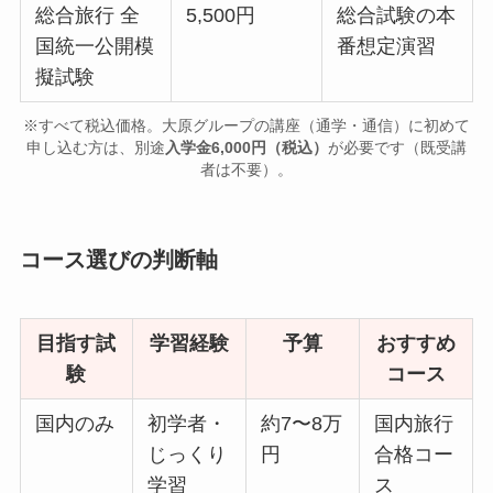
総合旅行 全
5,500円
総合試験の本
国統一公開模
番想定演習
擬試験
※すべて税込価格。大原グループの講座（通学・通信）に初めて
申し込む方は、別途
入学金6,000円（税込）
が必要です（既受講
者は不要）。
コース選びの判断軸
目指す試
学習経験
予算
おすすめ
験
コース
国内のみ
初学者・
約7〜8万
国内旅行
じっくり
円
合格コー
学習
ス