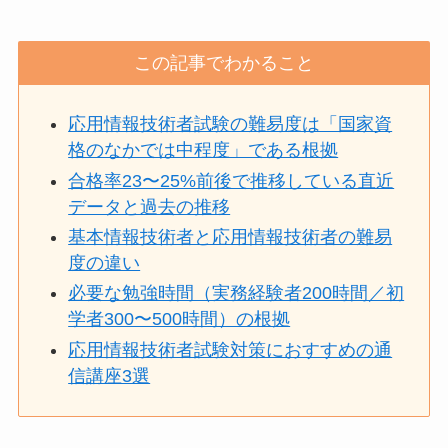
この記事でわかること
応用情報技術者試験の難易度は「国家資
格のなかでは中程度」である根拠
合格率23〜25%前後で推移している直近
データと過去の推移
基本情報技術者と応用情報技術者の難易
度の違い
必要な勉強時間（実務経験者200時間／初
学者300〜500時間）の根拠
応用情報技術者試験対策におすすめの通
信講座3選