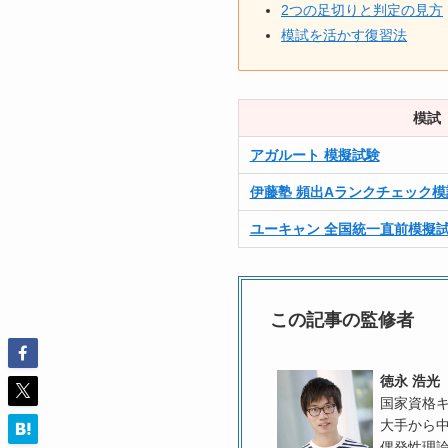
2つの足切りと判定の見方
模試を活かす復習法
模試
アガルート 模擬試験
伊藤塾 頻出Aランクチェック模
ユーキャン 全国統一直前模擬
この記事の監修者
徳永 浩光
国家資格キ
大手から
偶発性理