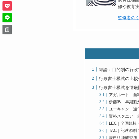
修や教育
監修者のく
結論：目的別の行政
行政書士模試の比較一
行政書士模試を徹底
アガルート｜自
伊藤塾｜早期割
ユーキャン｜通
資格スクエア｜
LEC｜全国規
TAC｜記述添削
辰已法律研究所