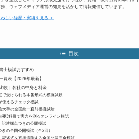
実務、ウェブメディア運営の知見を活かして情報発信しています。
わしい経歴・実績を見る ＞
目次
書士模試おすすめ
覧表【2026年最新】
比較｜各社の中身と料金
宅で受けられる本番形式の模擬試験
が使えるチェック模試
信大手の全国統一直前模擬試験
主要3科目で実力を測るオンライン模試
模・記述採点つきの公開模試
つきの全国公開模試（全2回）
｜記述式を直接添削する全国公開完全模試