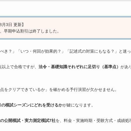
8月3日 更新】
て、早期申込割引は終了しました。
べき？」「いつ・何回が効果的？」「記述式の対策にもなる？」と迷っ
0点以上で合格ですが、
法令・基礎知識それぞれに足切り（基準点）
があ
準点をクリアできているか」を確かめる予行演習が欠かせません。
月の模試シーズンにどれを受けるか
が鍵になります。
の公開模試・実力測定模試7社
を、料金・実施時期・受験方式・成績処