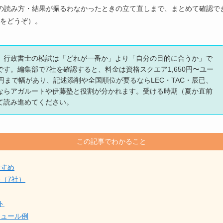
の読み方・結果が振るわなかったときの立て直しまで、まとめて確認で
をどうぞ）。
】行政書士の模試は「どれが一番か」より「自分の目的に合うか」で
す。編集部で7社を確認すると、料金は資格スクエア1,650円〜ユー
00円まで幅があり、記述添削や全国順位が要るならLEC・TAC・辰已、
ならアガルートや伊藤塾と役割が分かれます。受ける時期（夏か直前
て読み進めてください。
この記事でわかること
すすめ
（7社）
ト
ジュール例