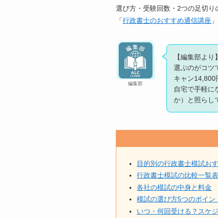
選び方・受験回数・2つの足切り
「
行政書士のおすすめ通信講座
」
【編集部より
選ぶのがコツで
キャン14,8
編集部
自宅で手軽に
か）と照らし
目的別の行政書士模試お
行政書士模試の比較一覧表
各社の模試の中身と料金
模試の選び方5つのポイン
いつ・何回受ける？スケ