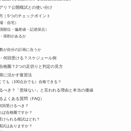
アリ？公開模試との使い分け
方｜5つのチェックポイント
会場・自宅）
全国順位・偏差値・記述採点）
点・添削があるか
回数が自分の計画に合うか
・何回受ける？スケジュール例
合格圏？2つの足切りと判定の見方
限に活かす復習法
くても（100点台でも）合格できる？
るべき？「意味ない」と言われる理由と本当の価値
るよくある質問（FAQ）
何回受けるべき？
れば合格圏ですか？
受けられる模試はどれ？
模試はありますか？