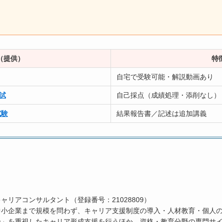
（提供）
特
自宅で受験可能・解説動画あり
試
自己採点（成績処理・添削なし）
試験
結果報告書／記述は追加講義
ャリアコンサルタント（登録番号：21028809）
中小企業まで規模を問わず、キャリア支援制度の導入・人材教育・個人
論」を重視したキャリア形成支援を行うほか、資格・教育分野の専門サ