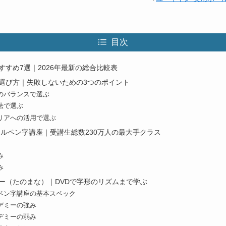
目次
すすめ7選｜2026年最新の総合比較表
選び方｜失敗しないための3つのポイント
のバランスで選ぶ
法で選ぶ
リアへの活用で選ぶ
ールペン字講座｜受講生総数230万人の最大手クラス
み
み
ー（たのまな）｜DVDで字形のリズムまで学ぶ
ペン字講座の基本スペック
デミーの強み
デミーの弱み