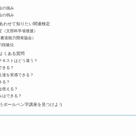
会の強み
会の弱み
あわせて知りたい関連検定
定（文部科学省後援）
（書道能力開発協会）
の段級位
よくある質問
テキストはどう違う？
できる？
上達を実感できる？
きる？
は使える？
ルはできる？
うボールペン字講座を見つけよう