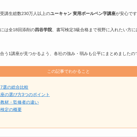
受講生総数230万人以上の
ユーキャン 実用ボールペン字講座
が安心です
には全18回添削の
四谷学院
、書写検定3級合格まで視野に入れたい方に
合う1講座が見つかるよう、各社の強み・弱みも公平にまとめましたの
この記事でわかること
7選の総合比較
座の選び方3つのポイント
・教材・監修者の違い
連検定の概要