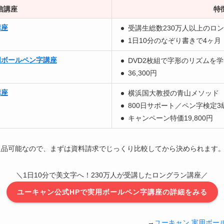
信講座
特
講座
受講生総数230万人以上のロ
1日10分のなぞり書きで4ヶ月
用ボールペン字講座
DVD2枚組で字形のリズムを学
36,300円
講座
横浜国大教授の青山メソッド
800日サポート／ペン字検定3
キャンペーン特価19,800円
返品可能なので、まずは資料請求でじっくり比較してから決められます
＼1日10分で美文字へ！230万人が受講したロングラン講座／
ユーキャン公式HPで実用ボールペン字講座の詳細をみる
→
ユーキャン 実用ボー