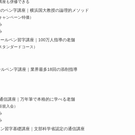
講座も併修できる
之のペン字講座｜横浜国大教授の論理的メソッド
キャンペーン特価）
み
み
ボールペン習字講座｜100万人指導の老舗
スタンダードコース）
ールペン字講座｜業界最多18回の添削指導
通信講座｜万年筆で本格的に学べる老舗
新規入会）
み
み
ペン習字基礎講座｜文部科学省認定の通信講座