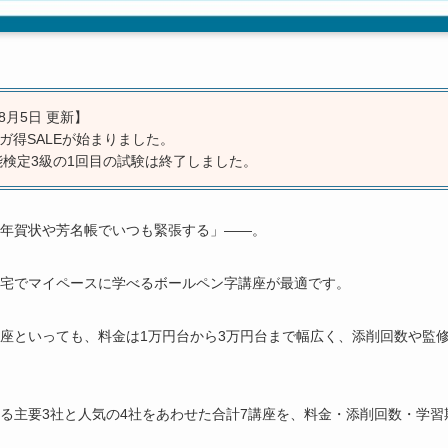
8月5日 更新】
メガ得SALEが始まりました。
写技能検定3級の1回目の試験は終了しました。
年賀状や芳名帳でいつも緊張する」――。
宅でマイペースに学べるボールペン字講座が最適です。
座といっても、料金は1万円台から3万円台まで幅広く、添削回数や監
る主要3社と人気の4社をあわせた合計7講座を、料金・添削回数・学