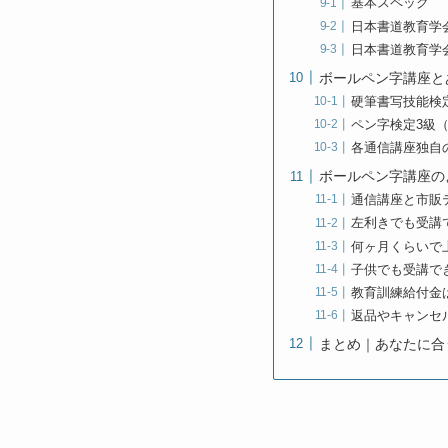
基本スペック
日本書道教育学
日本書道教育学
ボールペン字講座と
硬筆書写技能検
ペン字検定3級
各通信講座独自
ボールペン字講座の
通信講座と市販
左利きでも受講
何ヶ月くらいで
子供でも受講で
教育訓練給付金
返品やキャンセ
まとめ｜あなたに合