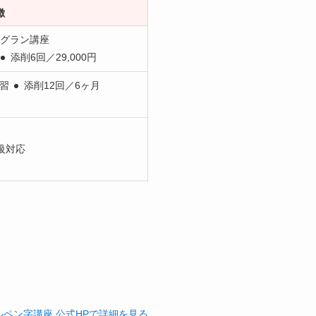
徴
ングラン講座
添削6回／29,000円
習
添削12回／6ヶ月
級対応
。
ルペン字講座 公式HPで詳細を見る