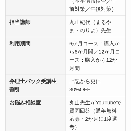
（基本情報復習／午
前対策／午後対策）
担当講師
丸山紀代（まるや
ま・のりよ）先生
利用期間
6か月コース：購入か
ら6か月間／12か月コ
ース：購入から12か
月間
弁理士パック受講生
上記から更に
割引
30%OFF
お悩み相談室
丸山先生がYouTubeで
質問回答（通年無料
応募・2か月に1度選
考）