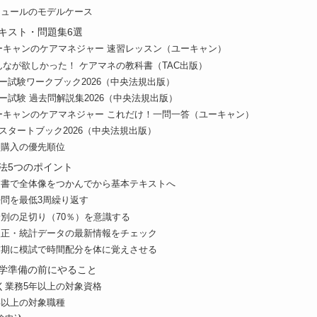
ジュールのモデルケース
キスト・問題集6選
 ユーキャンのケアマネジャー 速習レッスン（ユーキャン）
 みんなが欲しかった！ ケアマネの教科書（TAC出版）
ー試験ワークブック2026（中央法規出版）
ー試験 過去問解説集2026（中央法規出版）
 ユーキャンのケアマネジャー これだけ！一問一答（ユーキャン）
スタートブック2026（中央法規出版）
と購入の優先順位
法5つのポイント
門書で全体像をつかんでから基本テキストへ
去問を最低3周繰り返す
野別の足切り（70％）を意識する
改正・統計データの最新情報をチェック
前期に模試で時間配分を体に覚えさせる
学準備の前にやること
く業務5年以上の対象資格
年以上の対象職種