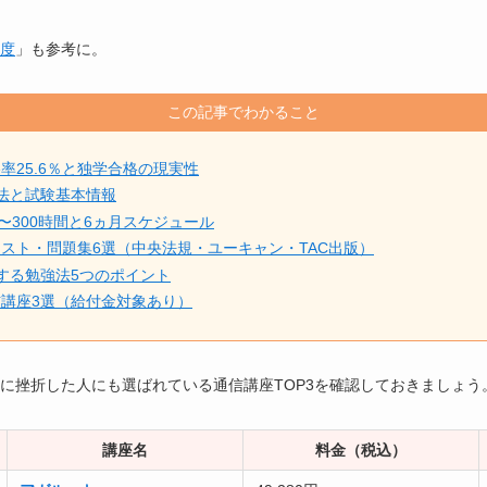
度
」も参考に。
この記事でわかること
率25.6％と独学合格の現実性
法と試験基本情報
〜300時間と6ヵ月スケジュール
スト・問題集6選（中央法規・ユーキャン・TAC出版）
する勉強法5つのポイント
講座3選（給付金対象あり）
に挫折した人にも選ばれている通信講座TOP3を確認しておきましょう
講座名
料金（税込）