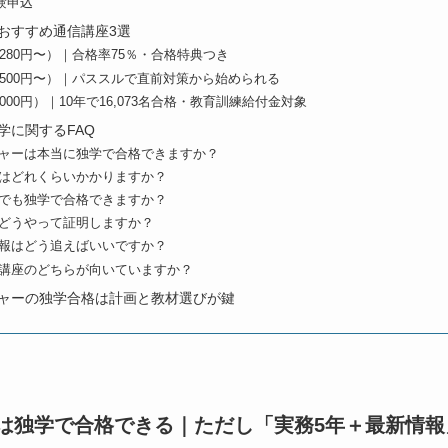
験申込
おすすめ通信講座3選
,280円〜）｜合格率75％・合格特典つき
,500円〜）｜パススルで直前対策から始められる
000円）｜10年で16,073名合格・教育訓練給付金対象
学に関するFAQ
ジャーは本当に独学で合格できますか？
用はどれくらいかかりますか？
らでも独学で合格できますか？
はどうやって証明しますか？
情報はどう追えばいいですか？
信講座のどちらが向いていますか？
ャーの独学合格は計画と教材選びが鍵
は独学で合格できる｜ただし「実務5年＋最新情報