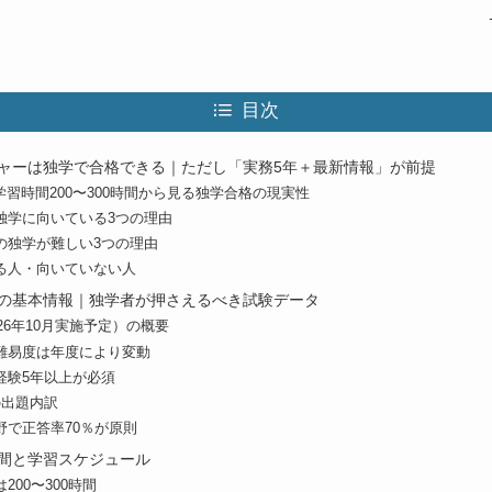
目次
ャーは独学で合格できる｜ただし「実務5年＋最新情報」が前提
・学習時間200〜300時間から見る独学合格の現実性
独学に向いている3つの理由
の独学が難しい3つの理由
る人・向いていない人
の基本情報｜独学者が押さえるべき試験データ
026年10月実施予定）の概要
難易度は年度により変動
経験5年以上が必須
の出題内訳
野で正答率70％が原則
間と学習スケジュール
200〜300時間