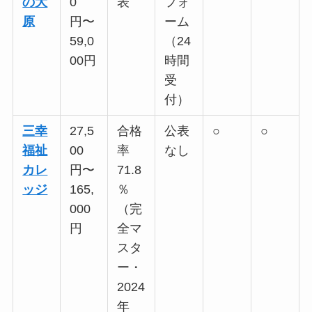
の大
0
表
フォ
原
円〜
ーム
59,0
（24
00円
時間
受
付）
三幸
27,5
合格
公表
○
○
福祉
00
率
なし
カレ
円〜
71.8
ッジ
165,
％
000
（完
円
全マ
スタ
ー・
2024
年