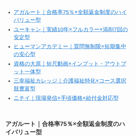
アガルート｜合格率75％×全額返金制度のハイ
バリュー型
ユーキャン｜実績10年×フルカラー×添削7回の
安定型
ヒューマンアカデミー｜質問無制限×短期集中
の安心型
資格の大原｜短尺動画×インプット・アウトプ
ット一体型
三幸福祉カレッジ｜介護福祉特化×コース選択
肢豊富型
ニチイ｜現場発信×手頃価格×給付金対応型
アガルート｜合格率75％×全額返金制度のハ
イバリュー型