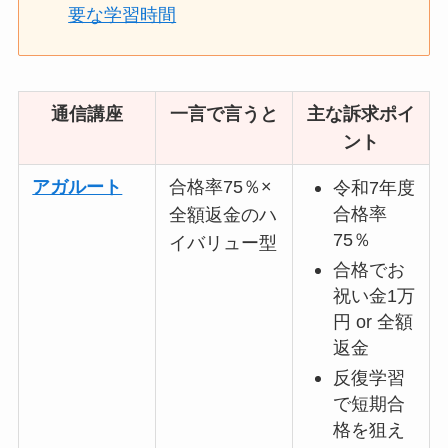
要な学習時間
通信講座
一言で言うと
主な訴求ポイ
ント
アガルート
合格率75％×
令和7年度
合格率
全額返金のハ
75％
イバリュー型
合格でお
祝い金1万
円 or 全額
返金
反復学習
で短期合
格を狙え