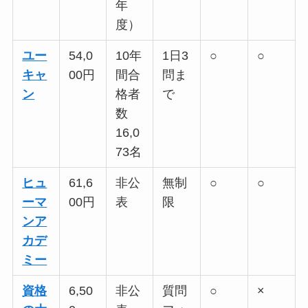
年
度）
ユー
54,0
10年
1日3
○
○
キャ
00円
間合
問ま
ン
格者
で
数
16,0
73名
ヒュ
61,6
非公
無制
○
○
ーマ
00円
表
限
ンア
カデ
ミー
資格
6,50
非公
質問
○
×