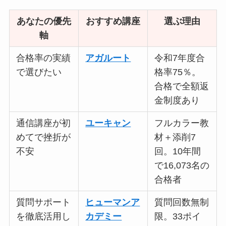
あなたの優先
おすすめ講座
選ぶ理由
軸
合格率の実績
アガルート
令和7年度合
で選びたい
格率75％。
合格で全額返
金制度あり
通信講座が初
ユーキャン
フルカラー教
めてで挫折が
材＋添削7
不安
回。10年間
で16,073名の
合格者
質問サポート
ヒューマンア
質問回数無制
を徹底活用し
カデミー
限。33ポイ