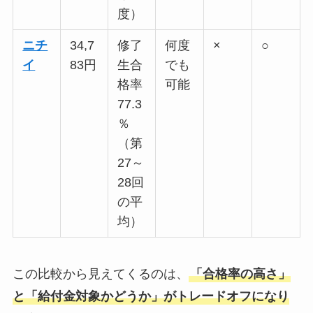
度）
ニチ
34,7
修了
何度
×
○
イ
83円
生合
でも
格率
可能
77.3
％
（第
27～
28回
の平
均）
この比較から見えてくるのは、
「合格率の高さ」
と「給付金対象かどうか」がトレードオフになり