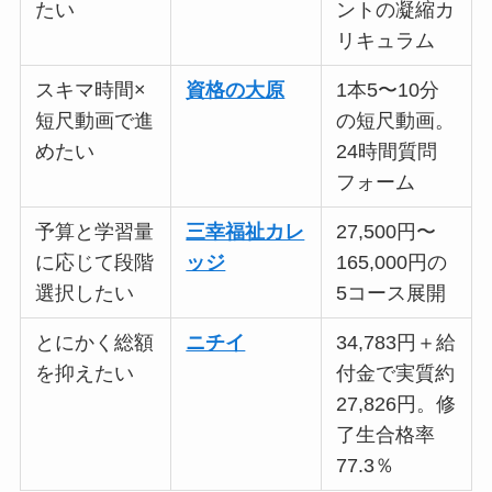
たい
ントの凝縮カ
リキュラム
スキマ時間×
資格の大原
1本5〜10分
短尺動画で進
の短尺動画。
めたい
24時間質問
フォーム
予算と学習量
三幸福祉カレ
27,500円〜
に応じて段階
ッジ
165,000円の
選択したい
5コース展開
とにかく総額
ニチイ
34,783円＋給
を抑えたい
付金で実質約
27,826円。修
了生合格率
77.3％