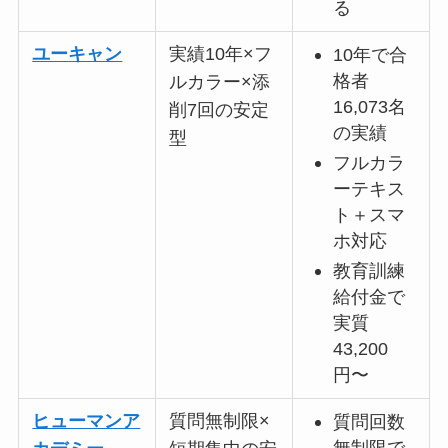
る
ユーキャン
実績10年×フ
10年で合
格者
ルカラー×添
16,073名
削7回の安定
の実績
型
フルカラ
ーテキス
ト＋スマ
ホ対応
教育訓練
給付金で
実質
43,200
円〜
ヒューマンア
質問無制限×
質問回数