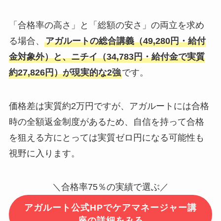
「合格率の高さ」と「総額の安さ」の両立を求め
る場合、
アガルートの総合講義（49,280円・給付
金対象外）と、ニチイ（34,783円・給付金で実質
約27,826円）が現実的な2強
です。
価格差は実質約2万円ですが、アガルートには合格
時の全額返金制度があるため、自信を持って合格
を狙える方にとっては実質ゼロ円になる可能性も
視野に入ります。
＼合格率75％の実績で選ぶ／
アガルート公式HPでケアマネージャー講
座の詳細をみる