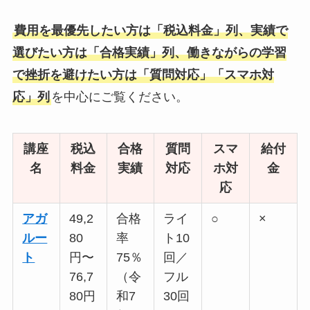
費用を最優先したい方は「税込料金」列、実績で
選びたい方は「合格実績」列、働きながらの学習
で挫折を避けたい方は「質問対応」「スマホ対
応」列
を中心にご覧ください。
講座
税込
合格
質問
スマ
給付
名
料金
実績
対応
ホ対
金
応
アガ
49,2
合格
ライ
○
×
ルー
80
率
ト10
ト
円〜
75％
回／
76,7
（令
フル
80円
和7
30回