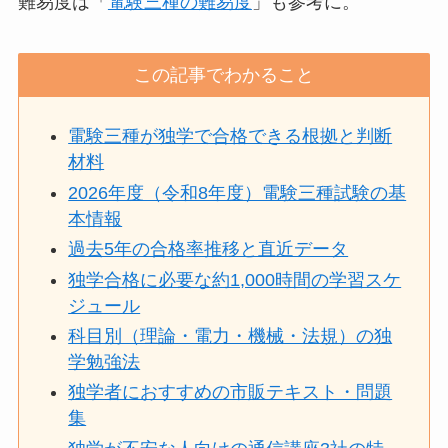
難易度は「
電験三種の難易度
」も参考に。
この記事でわかること
電験三種が独学で合格できる根拠と判断
材料
2026年度（令和8年度）電験三種試験の基
本情報
過去5年の合格率推移と直近データ
独学合格に必要な約1,000時間の学習スケ
ジュール
科目別（理論・電力・機械・法規）の独
学勉強法
独学者におすすめの市販テキスト・問題
集