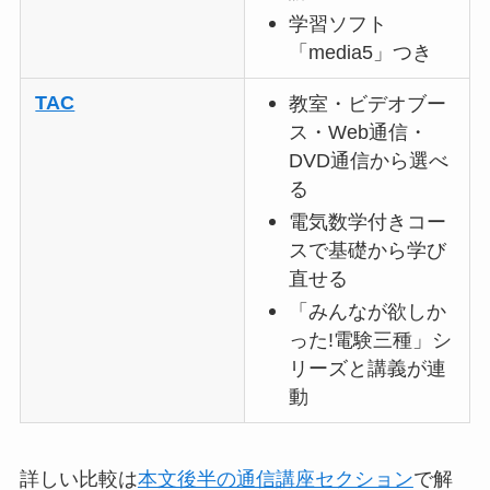
学習ソフト
「media5」つき
TAC
教室・ビデオブー
ス・Web通信・
DVD通信から選べ
る
電気数学付きコー
スで基礎から学び
直せる
「みんなが欲しか
った!電験三種」シ
リーズと講義が連
動
詳しい比較は
本文後半の通信講座セクション
で解