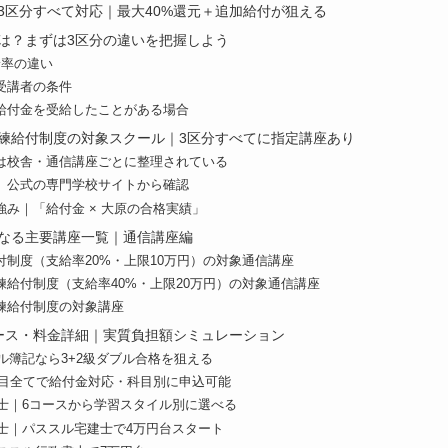
3区分すべて対応｜最大40%還元＋追加給付が狙える
は？まずは3区分の違いを把握しよう
給率の違い
受講者の条件
給付金を受給したことがある場合
練給付制度の対象スクール｜3区分すべてに指定講座あり
は校舎・通信講座ごとに整理されている
、公式の専門学校サイトから確認
み｜「給付金 × 大原の合格実績」
なる主要講座一覧｜通信講座編
付制度（支給率20%・上限10万円）の対象通信講座
練給付制度（支給率40%・上限20万円）の対象通信講座
練給付制度の対象講座
ース・料金詳細｜実質負担額シミュレーション
スル簿記なら3+2級ダブル合格を狙える
1科目全てで給付金対応・科目別に申込可能
務士｜6コースから学習スタイル別に選べる
引士｜パススル宅建士で4万円台スタート