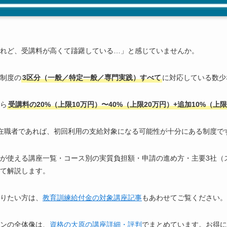
れど、受講料が高くて躊躇している…」と感じていませんか。
制度の
3区分（一般／特定一般／専門実践）すべて
に対応している数少
ら
受講料の20%（上限10万円）〜40%（上限20万円）+追加10%（上
在職者であれば、初回利用の支給対象になる可能性が十分にある制度で
が使える講座一覧・コース別の実質負担額・申請の進め方・主要3社（
めて解説します。
りたい方は、
教育訓練給付金の対象講座記事
もあわせてご覧ください。
ランの全体像は、
資格の大原の講座詳細・評判
でまとめています。お得に