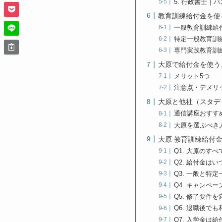
5. 行政書士｜
教育訓練給付金を使
一般教育訓練給
特定一般教育訓
専門実践教育訓
大原で給付金を使う
メリット5つ
注意点・デメリ
大原と他社（スタデ
通信講座おすす
大原を選ぶべき
大原 教育訓練給付
Q1. 大原のす
Q2. 給付金は
Q3. 一般と特
Q4. キャンペ
Q5. 修了要件
Q6. 退職後で
Q7. 入学金は