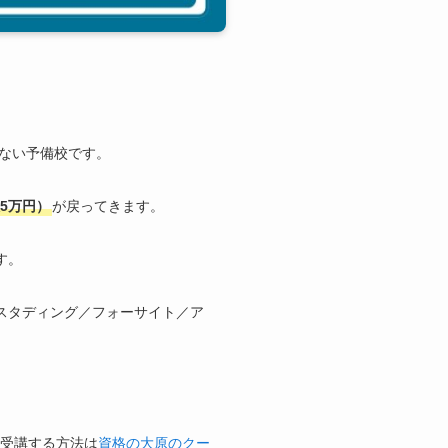
ない予備校です。
限5万円）
が戻ってきます。
す。
スタディング／フォーサイト／ア
受講する方法は
資格の大原のクー