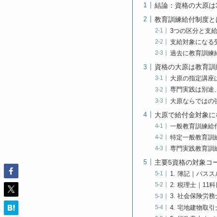
結論：資格の大原は
教育訓練給付制度と
3つの区分と支
支給対象になる
過去に教育訓練
資格の大原は教育訓
大原の指定講座
専門実践は別途
大原ならではの強
大原で給付金対象に
一般教育訓練給
特定一般教育訓
専門実践教育訓
主要5資格の対象コ
1. 簿記｜パス
2. 税理士｜1
3. 社会保険労
4. 宅地建物取