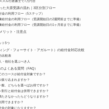
パススル行政書士で7万円台
った大原受講の流れ｜3区分別フロー
付金の利用フロー（5ステップ）
練給付金の利用フロー（受講開始日の2週間前までに準備）
練給付金の利用フロー（受講開始日の1ヶ月前までに準備）
メリット・注意点
ット5つ
ィング・フォーサイト・アガルート）の給付金対応比較
め比較表
人・他社を選ぶべき人
金のよくある質問（FAQ）
べてのコースが給付金対象ですか？
いつ振り込まれますか？
定一般、どちらを選べばお得ですか？
ーン割引と給付金は併用できますか？
を満たさなかったらどうなりますか？
も利用できますか？
給付金の対象になりますか？