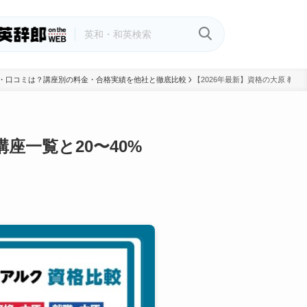
判・口コミは？講座別の料金・合格実績を他社と徹底比較
【2026年最新】資格の大原 教
座一覧と20〜40%