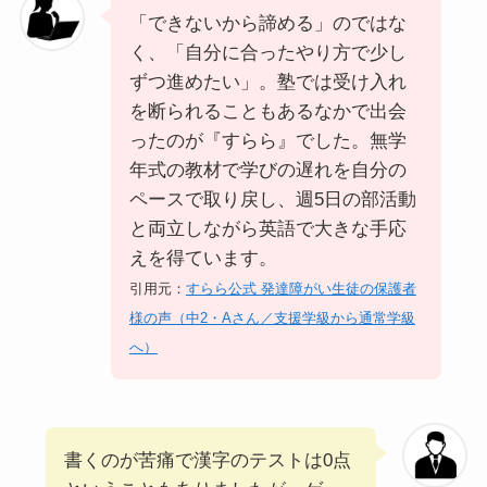
「できないから諦める」のではな
く、「自分に合ったやり方で少し
ずつ進めたい」。塾では受け入れ
を断られることもあるなかで出会
ったのが『すらら』でした。無学
年式の教材で学びの遅れを自分の
ペースで取り戻し、週5日の部活動
と両立しながら英語で大きな手応
えを得ています。
引用元：
すらら公式 発達障がい生徒の保護者
様の声（中2・Aさん／支援学級から通常学級
へ）
書くのが苦痛で漢字のテストは0点