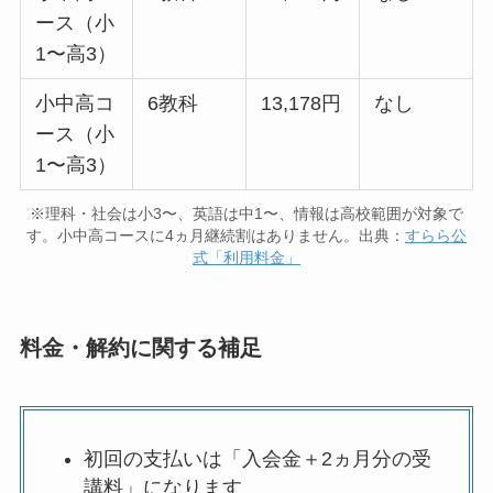
ース（小
1〜高3）
小中高コ
6教科
13,178円
なし
ース（小
1〜高3）
※理科・社会は小3〜、英語は中1〜、情報は高校範囲が対象で
す。小中高コースに4ヵ月継続割はありません。出典：
すらら公
式「利用料金」
料金・解約に関する補足
初回の支払いは「入会金＋2ヵ月分の受
講料」になります