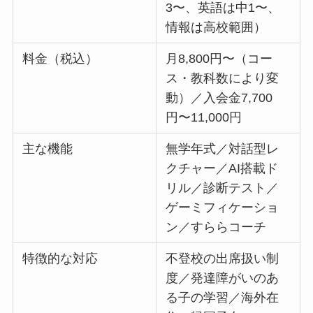
3〜、英語は中1〜、
情報は高校範囲）
料金（税込）
月8,800円〜（コー
ス・教科数により変
動）／入会金7,700
円〜11,000円
主な機能
無学年式／対話型レ
クチャー／AI搭載ド
リル／診断テスト／
ゲーミフィケーショ
ン／すららコーチ
特徴的な対応
不登校の出席扱い制
度／発達障がいのあ
る子の学習／海外在