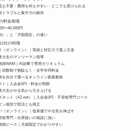
迎え不要・費用を抑えやすい・どこでも受けられる
信トラブルと集中力の維持
の料金相場
0〜40,000円
制）」と「月額固定」の違い
12社の特徴
イ（オンライン）｜実績と対応力で選ぶ王道
東大生のマンツーマン指導
教師WAM｜AI診断で専用カリキュラム
｜回数制で無駄なく・全学年同料金
師を自分で選べるオンライン家庭教師
スト｜入会金0円・料金が明朗
東大生がやる気から引き上げる
ネット（AZ-net）｜入会金0円・不登校専門コース
イン個別で部活とも両立
バ（オンライン）｜低単価でやる気を伸ばす
登校専門・出席扱いの相談に強い
教師ピース｜月謝固定でわかりやすい