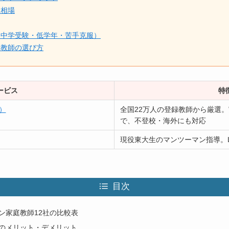
金相場
・中学受験・低学年・苦手克服）
庭教師の選び方
ービス
特
）
全国22万人の登録教師から厳選
で、不登校・海外にも対応
現役東大生のマンツーマン指導。L
目次
ン家庭教師12社の比較表
のメリット・デメリット