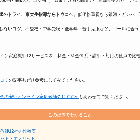
,000円と幅広い
。コマ制（回数制）か月額固定かで総額が変わり、入会金
師のトライ、東大生指導ならトウコベ
。低価格重視なら銀河・ガンバ、
しないコツ
。不登校・中学受験・低学年・苦手克服など、ゴールに合う
イン家庭教師12サービスを、料金・料金体系・講師・対応の観点で比
コミ
の記事もぜひ参考にしてみてください。
金の安いオンライン家庭教師のおすすめ
もあわせてご覧ください。
この記事でわかること
教師12社の比較表
リット・デメリット