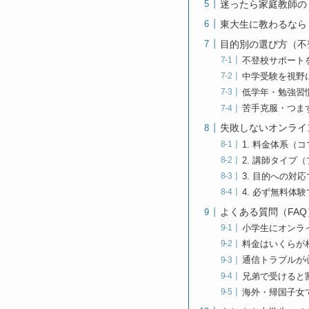
迷ったら家庭教師の
東大生に教わるなら
目的別の選び方（不
不登校サポート
中学受験を視野
低学年・勉強習
苦手克服・つま
失敗しないオンライ
1. 料金体系（
2. 講師タイプ
3. 目的への対
4. 必ず無料体
よくある質問（FAQ
小学生にオンラ
料金はいくらが
通信トラブルが
兄弟で受けると
海外・帰国子女