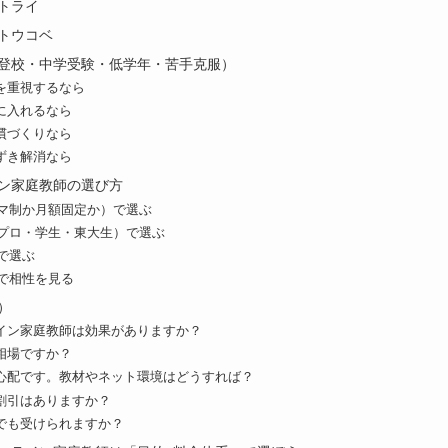
トライ
トウコベ
登校・中学受験・低学年・苦手克服）
を重視するなら
に入れるなら
慣づくりなら
ずき解消なら
ン家庭教師の選び方
コマ制か月額固定か）で選ぶ
（プロ・学生・東大生）で選ぶ
応で選ぶ
験で相性を見る
）
イン家庭教師は効果がありますか？
相場ですか？
心配です。教材やネット環境はどうすれば？
割引はありますか？
でも受けられますか？