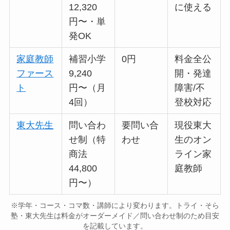
12,320
に使える
円〜・単
発OK
家庭教師
補習小学
0円
料金全公
ファース
9,240
開・発達
ト
円〜（月
障害/不
4回）
登校対応
東大先生
問い合わ
要問い合
現役東大
せ制（特
わせ
生のオン
商法
ライン家
44,800
庭教師
円〜）
※学年・コース・コマ数・講師により変わります。トライ・そら
塾・東大先生は料金がオーダーメイド／問い合わせ制のため目安
を記載しています。