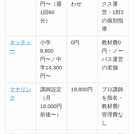
円〜（週
わせ
クス運
1回60
営・1対2
分）
の個別指
導
ネッティ
小学
0円
教材費0
ー
8,800
円・ノー
円〜／中
バス運営
学14,300
の老舗
円〜
マナリン
講師設定
19,800円
プロ講師
ク
（月
を指名・
18,000円
教材費/
前後〜）
管理費な
し