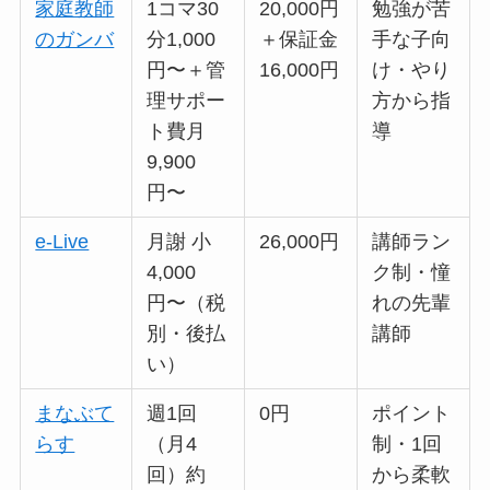
家庭教師
1コマ30
20,000円
勉強が苦
のガンバ
分1,000
＋保証金
手な子向
円〜＋管
16,000円
け・やり
理サポー
方から指
ト費月
導
9,900
円〜
e-Live
月謝 小
26,000円
講師ラン
4,000
ク制・憧
円〜（税
れの先輩
別・後払
講師
い）
まなぶて
週1回
0円
ポイント
らす
（月4
制・1回
回）約
から柔軟