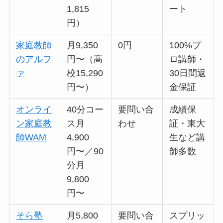
1,815
ート
円）
家庭教師
月9,350
0円
100%プ
のアルフ
円〜（高
ロ講師・
ァ
校15,290
30日間返
円〜）
金保証
オンライ
40分コー
要問い合
成績保
ン家庭教
ス月
わせ
証・東大
師WAM
4,900
生など講
円〜／90
師多数
分月
9,800
円〜
そら塾
月5,800
要問い合
スプリッ