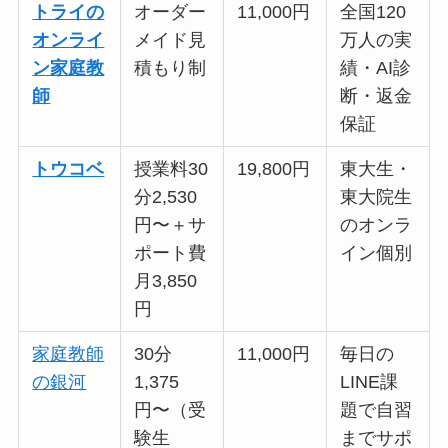
トライの
オーダー
11,000円
全国120
オンライ
メイド見
万人の実
ン家庭教
積もり制
績・AI診
師
断・返金
保証
トウコベ
授業料30
19,800円
東大生・
分2,530
東大院生
円〜＋サ
のオンラ
ポート費
イン個別
月3,850
円
家庭教師
30分
11,000円
毎日の
の銀河
1,375
LINE課
円〜（受
題で自習
験生
までサポ