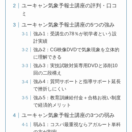
ユーキャン気象予報士講座の評判・口コ
ミ
ユーキャン気象予報士講座の5つの強み
強み1：受講生の78％が初学者という設
計実績
強み2：CG映像DVDで気象現象を立体的
に理解できる
強み3：実技試験対策専用DVDと添削10
回の二段構え
強み4：質問サポートと指導サポート延長
で挫折しにくい
強み5：教育訓練給付金＋合格お祝い制度
で経済的メリット
ユーキャン気象予報士講座の3つの弱み
弱み1：コスパ最重視ならアガルート単科
の方が割安