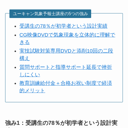
ユーキャン気象予報士講座の5つの強み
受講生の78％が初学者という設計実績
CG映像DVDで気象現象を立体的に理解で
きる
実技試験対策専用DVDと添削10回の二段
構え
質問サポートと指導サポート延長で挫折
しにくい
教育訓練給付金＋合格お祝い制度で経済
的メリット
強み1：受講生の78％が初学者という設計実