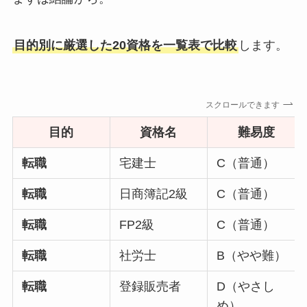
目的別に厳選した20資格を一覧表で比較
します。
スクロールできます
目的
資格名
難易度
転職
宅建士
C（普通）
転職
日商簿記2級
C（普通）
転職
FP2級
C（普通）
転職
社労士
B（やや難）
転職
登録販売者
D（やさし
め）