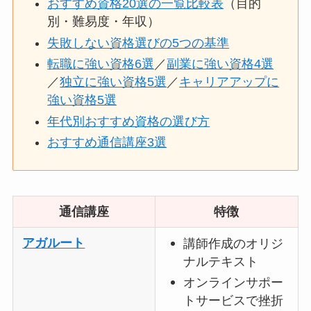
おすすめ資格20選の一覧比較表
（目的
別・難易度・年収）
失敗しない資格選びの5つの基準
転職に強い資格6選
／
副業に強い資格4選
／
独立に強い資格5選
／
キャリアアップに
強い資格5選
年代別おすすめ資格の選び方
おすすめ通信講座3選
通信講座
特徴
アガルート
講師作成のオリジ
ナルテキスト
オンラインサポー
トサービスで挫折