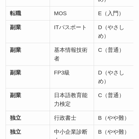
転職
MOS
E（入門）
副業
ITパスポート
D（やさし
め）
副業
基本情報技術
C（普通）
者
副業
FP3級
D（やさし
め）
副業
日本語教育能
C（普通）
力検定
独立
行政書士
B（やや難）
独立
中小企業診断
B（やや難）