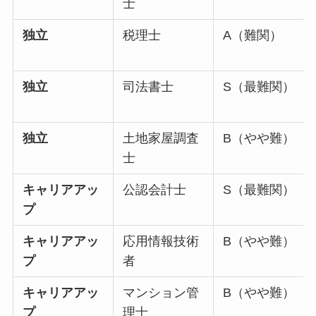
士
独立
税理士
A（難関）
独立
司法書士
S（最難関）
独立
土地家屋調査
B（やや難）
士
キャリアアッ
公認会計士
S（最難関）
プ
キャリアアッ
応用情報技術
B（やや難）
プ
者
キャリアアッ
マンション管
B（やや難）
プ
理士