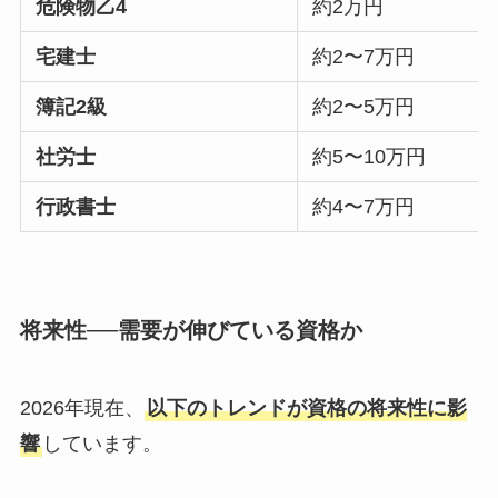
危険物乙4
約2万円
宅建士
約2〜7万円
簿記2級
約2〜5万円
社労士
約5〜10万円
行政書士
約4〜7万円
将来性──需要が伸びている資格か
2026年現在、
以下のトレンドが資格の将来性に影
響
しています。