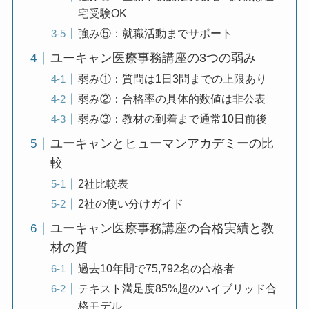
宅受験OK
強み⑤：就職活動までサポート
ユーキャン医療事務講座の3つの弱み
弱み①：質問は1日3問までの上限あり
弱み②：合格率の具体的数値は非公表
弱み③：教材の到着まで通常10日前後
ユーキャンとヒューマンアカデミーの比
較
2社比較表
2社の使い分けガイド
ユーキャン医療事務講座の合格実績と教
材の質
過去10年間で75,792名の合格者
テキスト満足度85%超のハイブリッド合
格モデル