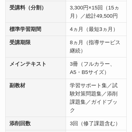
受講料（分割）
3,300円×15回（15ヵ
月）／総計49,500円
標準学習期間
4ヵ月（最短3ヵ月）
受講期限
8ヵ月（指導サービス
継続）
メインテキスト
3冊（フルカラー、
A5・B5サイズ）
副教材
学習サポート集／試
験対策問題集／添削
課題集／ガイドブッ
ク
添削回数
3回（修了課題含む）