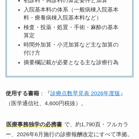
初診料・再診料の算定要件と加算
入院基本料の体系（一般病棟入院基本
料・療養病棟入院基本料など）
検査・投薬・処置・手術・麻酔の基本
算定
時間外加算・小児加算など主な加算の
付け方
摘要欄記載が必要となる主な診療行為
使用する書籍
：『
診療点数早見表 2026年度版
』
（医学通信社、4,600円税抜）。
医療事務独学の必携書
で、約1,790頁・フルカラ
ー、2026年6月施行の診療報酬改定にすべて準拠。