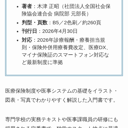
著者
：木津 正昭（社団法人全国社会保
険協会連合会 病院部 元部長）
判型・頁数
：B5／2色刷／約260頁
刊行日
：2026年4月30日
対応
：2026年診療報酬・療養担当規
則・保険外併用療養費改定、医療DX、
マイナ保険証のスマートフォン対応な
ど最新制度に準拠
医療保険制度や医事システムの基礎をイラスト・
図表・写真でわかりやすく解説した入門書です。
専門学校の実務テキストや医事課職員の研修にも