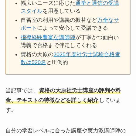
幅広いニーズに応じた
通学と通信の受講
スタイル
を用意している
自習室の利用や講義の振替など
万全なサ
ポート
によって安心して受講できる
指導経験豊富な講師陣
が丁寧かつ面白い
講義で合格まで伴走してくれる
資格の大原の
2025年度社労士試験合格者
数は520名
と圧倒的
当記事では、
資格の大原社労士講座の評判や料
金、テキストの特徴などを詳しく紹介
していま
す。
自分の学習レベルに合った講座や実力派講師陣の