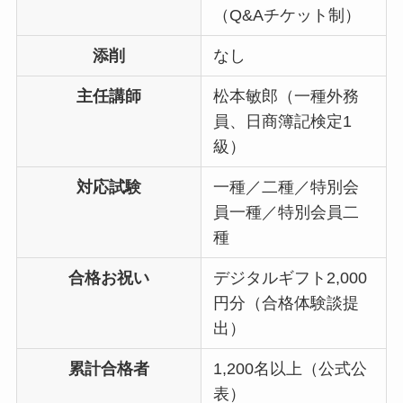
（Q&Aチケット制）
添削
なし
主任講師
松本敏郎（一種外務
員、日商簿記検定1
級）
対応試験
一種／二種／特別会
員一種／特別会員二
種
合格お祝い
デジタルギフト2,000
円分（合格体験談提
出）
累計合格者
1,200名以上（公式公
表）