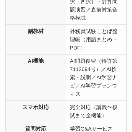
択（四択）・計算問
題演習／直前対策合
格模試
副教材
外務員試験ことば整
理帳（用語まとめ・
PDF）
AI機能
AI問題復習（特許第
7112694号）／AI検
索・説明／AI学習ナ
ビ／AI学習プランウ
ィズ
スマホ対応
完全対応（講義〜模
試まで全機能）
質問対応
学習Q&Aサービス