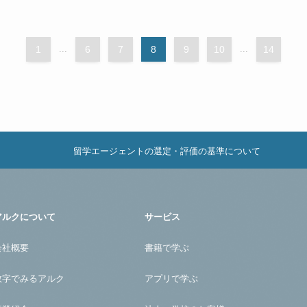
1
...
6
7
8
9
10
...
14
留学エージェントの選定・評価の基準について
アルクについて
サービス
会社概要
書籍で学ぶ
数字でみるアルク
アプリで学ぶ