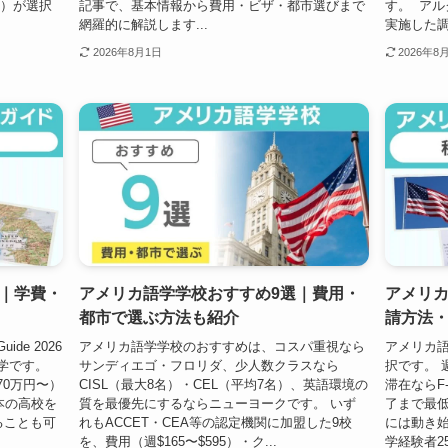
〜）が選択
記事で、基本情報から費用・ビザ・都市選びまで
す。 アル
網羅的に解説します...
実施した調査
2026年8月1日
2026年8
｜学費・
アメリカ語学学校おすすめ9選｜費用・
アメリ
都市で選ぶ方法も紹介
請方法
uide 2026
アメリカ語学学校のおすすめは、コスパ重視なら
アメリカ語
学です。
サンディエゴ・フロリダ、少人数クラスなら
択です。 
70万円〜）
CISL（最大8名）・CEL（平均7名）、英語環境の
滞在ならF
日本の高校を
質を最優先にするならニューヨークです。 いず
了まで最低
ることも可
れもACCET・CEA等の認定機関に加盟した9校
には動き始
を、費用（週$165〜$595）・ク...
学経験者25