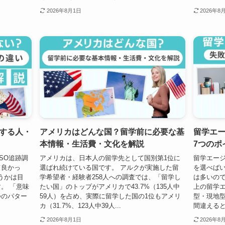
2026年8月1日
2026年8
する人・
アメリカはどんな国？留学前に必要な基
留学エ
本情報・生活費・文化を解説
7つのポ
SO追跡調
アメリカは、日本人の留学先として国別第1位に
留学エー
て良かっ
選ばれ続けている国です。 アルクが実施した留
を選べば
うかは目
学希望者・経験者258人への調査では、「留学し
は多いので
。 「意味
たい国」のトップがアメリカで43.7%（135人中
上の留学
つのパター
59人）を占め、実際に留学した国の1位もアメリ
型・現地型
カ（31.7%、123人中39人...
間違えると
2026年8月1日
2026年8