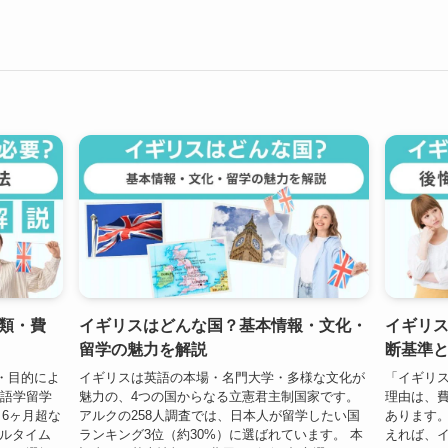
類・費
イギリスはどんな国？基本情報・文化・
イギリ
留学の魅力を解説
断基準
・目的によ
イギリスは英語の本場・名門大学・多様な文化が
「イギリ
の語学留学
魅力の、4つの国からなる立憲君主制国家です。
理由は、
、6ヶ月超な
アルクの258人調査では、日本人が留学したい国
あります。
フルタイム
ランキング3位（約30%）に選ばれています。 本
えれば、