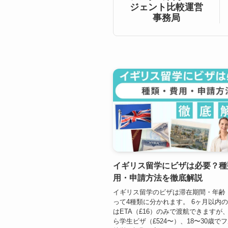
ジェント比較運営
事務局
イギリス留学にビザは必要？種
用・申請方法を徹底解説
イギリス留学のビザは滞在期間・年齢
って4種類に分かれます。 6ヶ月以内
はETA（£16）のみで渡航できますが
ら学生ビザ（£524〜）、18〜30歳で