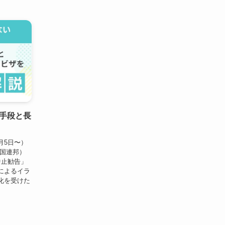
手段と長
3月5日〜）
長国連邦）
中止勧告」
によるイラ
化を受けた