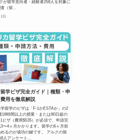
クが留学意向者・経験者258人を対象に
（留...
月1日
カ留学ビザ完全ガイド｜種類・申
・費用を徹底解説
学留学のビザは「F-1かESTAか」の2
週18時間以上の授業・または90日超の
-1ビザ（費用$535）が必須で、申請完
3〜4ヶ月かかります。留学の6ヶ月前
めるのが成功の鍵です。 アルクの留
8人アンケート...