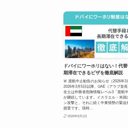
ドバイにワーホリはない！代替
期滞在できるビザを徹底解説
🚨 渡航中止勧告のお知らせ（2026年
2026年3月5日以降、UAE（アラブ首
全土は外務省危険情報レベル3「渡航
が継続しています。イスラエル・米国
ン攻撃と、それに続く中東情勢の緊迫
措置です。現時...
2026年8月1日