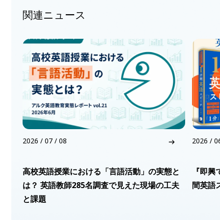
関連ニュース
2026 / 07 / 08
2026 / 0
高校英語授業における「言語活動」の実態と
『即興
は？ 英語教師285名調査で見えた現場の工夫
間英語
と課題