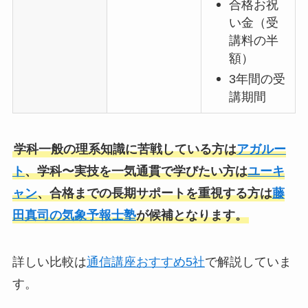
合格お祝
い金（受
講料の半
額）
3年間の受
講期間
学科一般の理系知識に苦戦している方は
アガルー
ト
、学科〜実技を一気通貫で学びたい方は
ユーキ
ャン
、合格までの長期サポートを重視する方は
藤
田真司の気象予報士塾
が候補となります。
詳しい比較は
通信講座おすすめ5社
で解説していま
す。