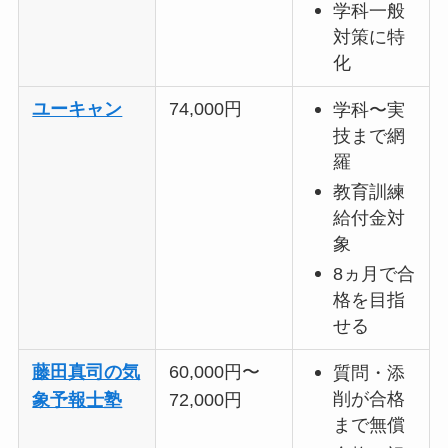
学科一般
対策に特
化
ユーキャン
74,000円
学科〜実
技まで網
羅
教育訓練
給付金対
象
8ヵ月で合
格を目指
せる
藤田真司の気
60,000円〜
質問・添
削が合格
象予報士塾
72,000円
まで無償