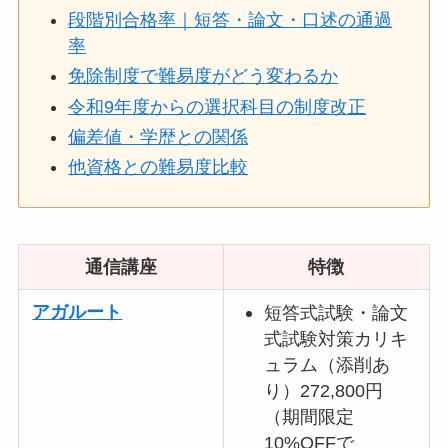
段階別合格率｜短答・論文・口述の通過
率
免除制度で難易度がどう変わるか
令和9年度からの選択科目の制度改正
偏差値・学歴との関係
他資格との難易度比較
通信講座
特徴
アガルート
短答式試験・論文
式試験対策カリキ
ュラム（添削あ
り）272,800円
（期間限定
10%OFFで