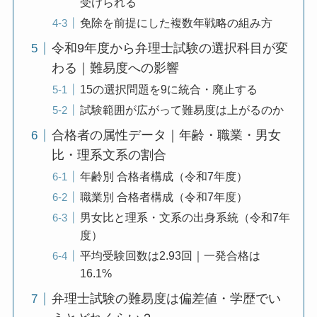
受けられる
免除を前提にした複数年戦略の組み方
令和9年度から弁理士試験の選択科目が変
わる｜難易度への影響
15の選択問題を9に統合・廃止する
試験範囲が広がって難易度は上がるのか
合格者の属性データ｜年齢・職業・男女
比・理系文系の割合
年齢別 合格者構成（令和7年度）
職業別 合格者構成（令和7年度）
男女比と理系・文系の出身系統（令和7年
度）
平均受験回数は2.93回｜一発合格は
16.1%
弁理士試験の難易度は偏差値・学歴でい