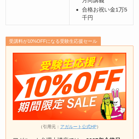
方向講義
合格お祝い金1万5
千円
受講料が10%OFFになる受験生応援セール
（引用元：
アガルート公式HP
）