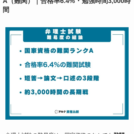
A（難関）｜合格率6.4%・勉強時間3,000時
間