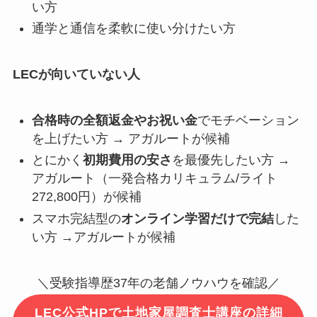
い方
通学と通信を柔軟に使い分けたい方
LECが向いていない人
合格時の全額返金やお祝い金
でモチベーション
を上げたい方 → アガルートが候補
とにかく
初期費用の安さ
を最優先したい方 →
アガルート（一発合格カリキュラム/ライト
272,800円）が候補
スマホ完結型の
オンライン学習だけで完結
した
い方 →アガルートが候補
＼受験指導歴37年の老舗ノウハウを確認／
LEC公式HPで土地家屋調査士講座の詳細