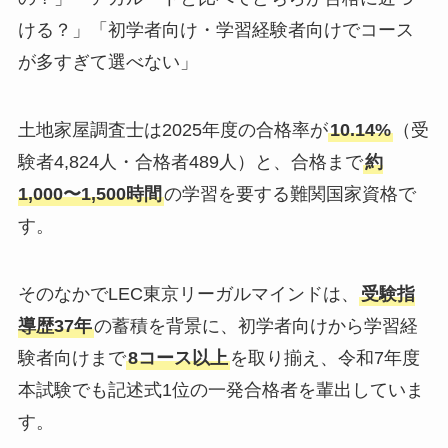
ける？」「初学者向け・学習経験者向けでコース
が多すぎて選べない」
土地家屋調査士は2025年度の合格率が
10.14%
（受
験者4,824人・合格者489人）と、合格まで
約
1,000〜1,500時間
の学習を要する難関国家資格で
す。
そのなかでLEC東京リーガルマインドは、
受験指
導歴37年
の蓄積を背景に、初学者向けから学習経
験者向けまで
8コース以上
を取り揃え、令和7年度
本試験でも記述式1位の一発合格者を輩出していま
す。