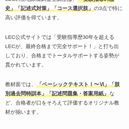
史」「記述式対策」「コース選択肢」
の3点で特に
高い評価を得ています。
LEC公式サイトでは「受験指導歴30年を超える
LECが、最終合格まで完全サポート！」と打ち出
しており、合格までトータルサポートする姿勢が
貫かれています。
教材面では、
「ベーシックテキストⅠ〜Ⅵ」「肢
別過去問特訓本」「記述問題集・答案用紙」
な
ど、合格者が口をそろえて評価するオリジナル教
材が揃います。