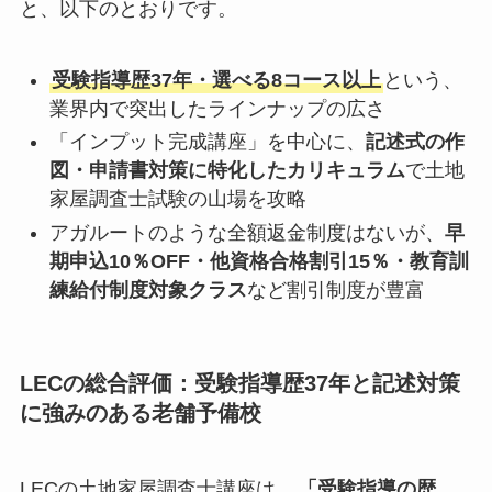
と、以下のとおりです。
受験指導歴37年・選べる8コース以上
という、
業界内で突出したラインナップの広さ
「インプット完成講座」を中心に、
記述式の作
図・申請書対策に特化したカリキュラム
で土地
家屋調査士試験の山場を攻略
アガルートのような全額返金制度はないが、
早
期申込10％OFF・他資格合格割引15％・教育訓
練給付制度対象クラス
など割引制度が豊富
LECの総合評価：受験指導歴37年と記述対策
に強みのある老舗予備校
LECの土地家屋調査士講座は、
「受験指導の歴