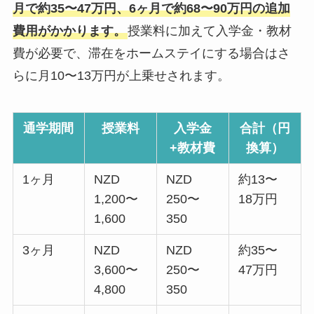
月で約35〜47万円、6ヶ月で約68〜90万円の追加
費用がかかります。
授業料に加えて入学金・教材
費が必要で、滞在をホームステイにする場合はさ
らに月10〜13万円が上乗せされます。
通学期間
授業料
入学金
合計（円
+教材費
換算）
1ヶ月
NZD
NZD
約13〜
1,200〜
250〜
18万円
1,600
350
3ヶ月
NZD
NZD
約35〜
3,600〜
250〜
47万円
4,800
350