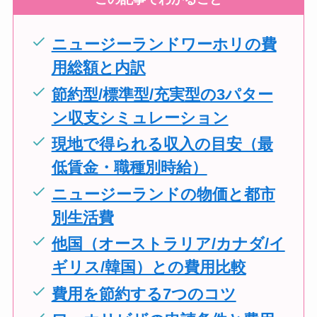
ニュージーランドワーホリの費
用総額と内訳
節約型/標準型/充実型の3パター
ン収支シミュレーション
現地で得られる収入の目安（最
低賃金・職種別時給）
ニュージーランドの物価と都市
別生活費
他国（オーストラリア/カナダ/イ
ギリス/韓国）との費用比較
費用を節約する7つのコツ