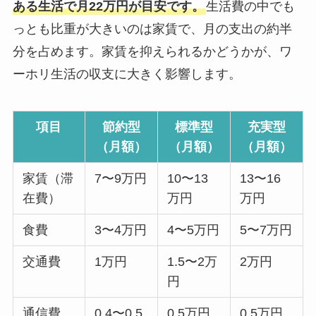
ある生活で月22万円が目安です。
生活費の中でも
っとも比重が大きいのは家賃で、月の支出の約半
分を占めます。家賃を抑えられるかどうかが、ワ
ーホリ生活の収支に大きく影響します。
項目
節約型
標準型
充実型
（月額）
（月額）
（月額）
家賃（滞
7〜9万円
10〜13
13〜16
在費）
万円
万円
食費
3〜4万円
4〜5万円
5〜7万円
交通費
1万円
1.5〜2万
2万円
円
通信費
0.4〜0.5
0.5万円
0.5万円