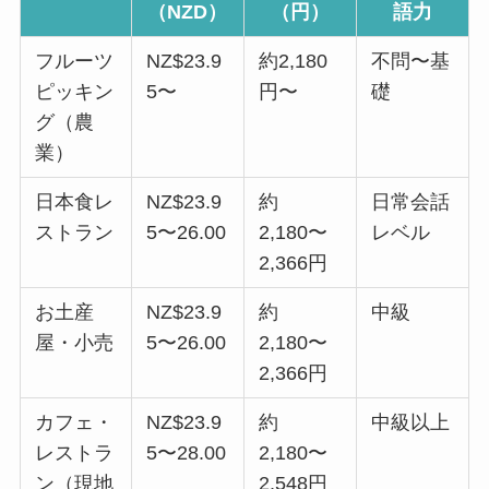
（NZD）
（円）
語力
フルーツ
NZ$23.9
約2,180
不問〜基
ピッキン
5〜
円〜
礎
グ（農
業）
日本食レ
NZ$23.9
約
日常会話
ストラン
5〜26.00
2,180〜
レベル
2,366円
お土産
NZ$23.9
約
中級
屋・小売
5〜26.00
2,180〜
2,366円
カフェ・
NZ$23.9
約
中級以上
レストラ
5〜28.00
2,180〜
ン（現地
2,548円