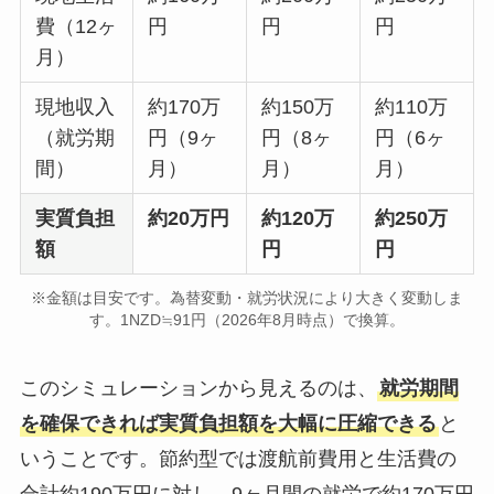
費（12ヶ
円
円
円
月）
現地収入
約170万
約150万
約110万
（就労期
円（9ヶ
円（8ヶ
円（6ヶ
間）
月）
月）
月）
実質負担
約20万円
約120万
約250万
額
円
円
※金額は目安です。為替変動・就労状況により大きく変動しま
す。1NZD≒91円（2026年8月時点）で換算。
このシミュレーションから見えるのは、
就労期間
を確保できれば実質負担額を大幅に圧縮できる
と
いうことです。節約型では渡航前費用と生活費の
合計約190万円に対し、9ヶ月間の就労で約170万円