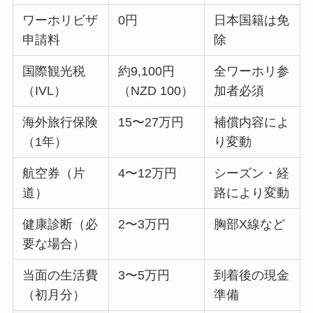
ワーホリビザ
0円
日本国籍は免
申請料
除
国際観光税
約9,100円
全ワーホリ参
（IVL）
（NZD 100）
加者必須
海外旅行保険
15〜27万円
補償内容によ
（1年）
り変動
航空券（片
4〜12万円
シーズン・経
道）
路により変動
健康診断（必
2〜3万円
胸部X線など
要な場合）
当面の生活費
3〜5万円
到着後の現金
（初月分）
準備