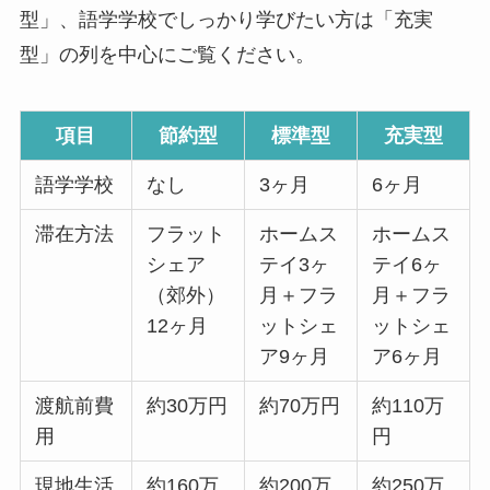
型」、語学学校でしっかり学びたい方は「充実
型」の列を中心にご覧ください。
項目
節約型
標準型
充実型
語学学校
なし
3ヶ月
6ヶ月
滞在方法
フラット
ホームス
ホームス
シェア
テイ3ヶ
テイ6ヶ
（郊外）
月＋フラ
月＋フラ
12ヶ月
ットシェ
ットシェ
ア9ヶ月
ア6ヶ月
渡航前費
約30万円
約70万円
約110万
用
円
現地生活
約160万
約200万
約250万