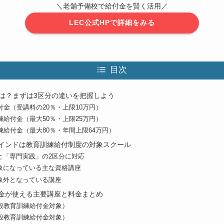
＼老舗予備校で給付金を賢く活用／
LEC公式HPで詳細をみる
目次
は？まずは3区分の違いを把握しよう
金（受講料の20％・上限10万円）
給付金（最大50％・上限25万円）
給付金（最大80％・年間上限64万円）
マインドは教育訓練給付制度の対象スクール
と「専門実践」の2区分に対応
対象になっている主な資格講座
対象外となっている講座
付金が使える主要講座と料金まとめ
般教育訓練給付金対象）
般教育訓練給付金対象）