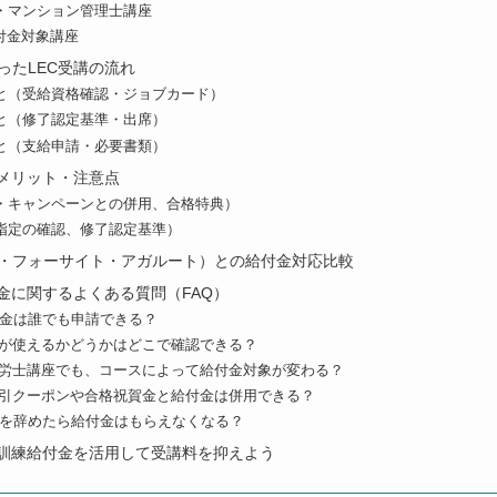
・マンション管理士講座
付金対象講座
ったLEC受講の流れ
と（受給資格確認・ジョブカード）
と（修了認定基準・出席）
と（支給申請・必要書類）
うメリット・注意点
・キャンペーンとの併用、合格特典）
指定の確認、修了認定基準）
・フォーサイト・アガルート）との給付金対応比較
付金に関するよくある質問（FAQ）
付金は誰でも申請できる？
付金が使えるかどうかはどこで確認できる？
の社労士講座でも、コースによって給付金対象が変わる？
期割引クーポンや合格祝賀金と給付金は併用できる？
仕事を辞めたら給付金はもらえなくなる？
育訓練給付金を活用して受講料を抑えよう