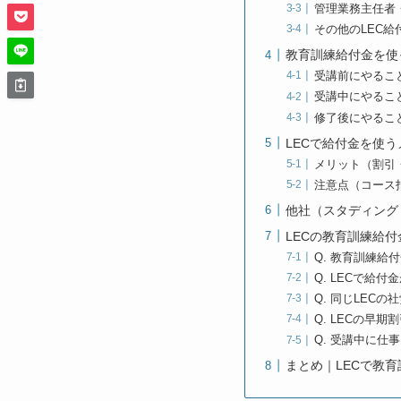
管理業務主任者
その他のLEC給
教育訓練給付金を使
受講前にやるこ
受講中にやるこ
修了後にやるこ
LECで給付金を使
メリット（割引
注意点（コース
他社（スタディング
LECの教育訓練給
Q. 教育訓練給
Q. LECで給
Q. 同じLEC
Q. LECの早
Q. 受講中に
まとめ｜LECで教