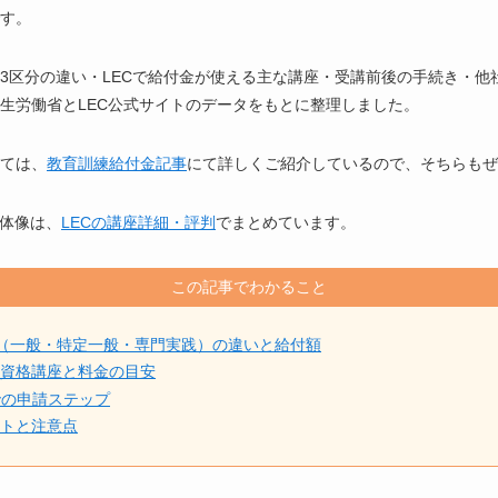
す。
3区分の違い・LECで給付金が使える主な講座・受講前後の手続き・他
生労働省とLEC公式サイトのデータをもとに整理しました。
ては、
教育訓練給付金記事
にて詳しくご紹介しているので、そちらもぜ
全体像は、
LECの講座詳細・評判
でまとめています。
この記事でわかること
（一般・特定一般・専門実践）の違いと給付額
な資格講座と料金の目安
での申請ステップ
ットと注意点