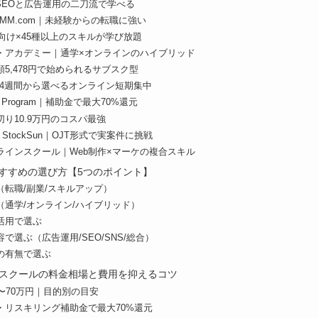
｜SEOと広告運用の二刀流で学べる
 DMM.com｜未経験からの転職に強い
女性向け×45種以上のスキルが学び放題
・アカデミー｜通学×オンラインのハイブリッド
月額5,478円で始められるサブスク型
my｜4週間から選べるオンライン短期集中
ting Program｜補助金で最大70%還元
り10.9万円のコスパ最強
 StockSun｜OJT形式で実案件に挑戦
ラインスクール｜Web制作×マーケの複合スキル
すすめの選び方【5つのポイント】
転職/副業/スキルアップ）
（通学/オンライン/ハイブリッド）
活用で選ぶ
で選ぶ（広告運用/SEO/SNS/総合）
の有無で選ぶ
グスクールの料金相場と費用を抑えるコツ
〜70万円｜目的別の目安
・リスキリング補助金で最大70%還元