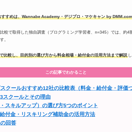
めは、Wannabe Academy・デジプロ・マケキャン by DMM.co
比較で取得した独自調査（プログラミング学習者、n=345）では、約
す。
価で比較し、目的別の選び方から料金相場・給付金の活用方法まで解説
し
この記事でわかること
グスクールおすすめ12社の比較表（料金・給付金・評価
P3スクールとその理由
・スキルアップ）の選び方5つのポイント
給付金・リスキリング補助金の活用方法
への回答