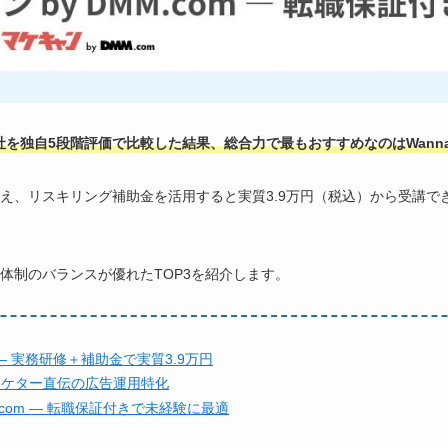
社を独自5段階評価で比較した結果、総合力で最もおすすめなのはWannabe
え、リスキリング補助金を活用すると実質3.9万円（税込）から受講で
体制のバランスが優れたTOP3を紹介します。
emy — 実務研修＋補助金で実質3.9万円
マーケター直伝の広告運用特化
M.com — 転職保証付きで未経験に最適