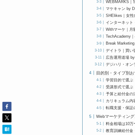
WEBMARKS
マケキャン by
SHElikes｜
インターネット
Withマーケ｜
TechAcade
Break Marke
デイトラ｜買い切
広告運用道場 by
デジハリ・オン
目的別・タイプ別お
学習目的で選ぶ（
受講形式で選ぶ
予算と給付金の
カリキュラム内容
転職支援・保証
Webマーケティン
料金相場は10万
教育訓練給付金