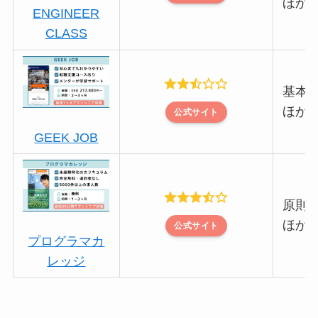
ほか
ENGINEER
CLASS
基本的
ほか
公式サイト
GEEK JOB
原則2
ほか
公式サイト
プログラマカ
レッジ