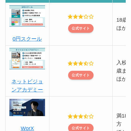
18歳
ほか
公式サイト
0円スクール
入校時
歳ま
公式サイト
ほか
ネットビジョ
ンアカデミー
満18
方
WorX
公式サイト