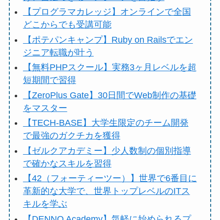
【プログラマカレッジ】オンラインで全国
どこからでも受講可能
【ポテパンキャンプ】Ruby on Railsでエン
ジニア転職が叶う
【無料PHPスクール】実務3ヶ月レベルを超
短期間で習得
【ZeroPlus Gate】30日間でWeb制作の基礎
をマスター
【TECH-BASE】大学生限定のチーム開発
で最強のガクチカを獲得
【ゼルクアカデミー】少人数制の個別指導
で確かなスキルを習得
【42（フォーティーツー）】世界で6番目に
革新的な大学で、世界トップレベルのITス
キルを学ぶ
【DENNO Academy】気軽に始められるプ