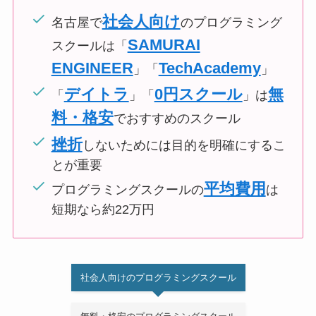
社会人向け
名古屋で
のプログラミング
SAMURAI
スクールは「
ENGINEER
TechAcademy
」「
」
デイトラ
0円スクール
無
「
」「
」は
料・格安
でおすすめのスクール
挫折
しないためには目的を明確にするこ
とが重要
平均費用
プログラミングスクールの
は
短期なら約22万円
社会人向けのプログラミングスクール