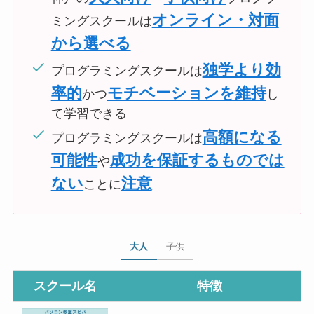
オンライン・対面
ミングスクールは
から選べる
独学より効
プログラミングスクールは
率的
モチベーションを維持
かつ
し
て学習できる
高額になる
プログラミングスクールは
可能性
成功を保証するものでは
や
ない
注意
ことに
大人
子供
スクール名
特徴