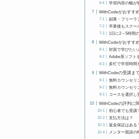
学習内容の幅が
WithCodeがおすす
副業・フリーラ
卒業後もスクー
1日に2～5時間
WithCodeがおす
対面で学びたい
Adobe系ソフ
多忙で学習時間
WithCodeの受講
無料カウンセリ
無料カウンセリ
コースを選択し
WithCodeの評判
初心者でも受講
支払方法は？
返金保証はある
メンター面談の