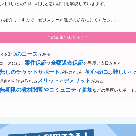
deを利用した人の良い評判と悪い評判を解説していきます。
も紹介しますので、ぜひスクール選択の参考にしてください。
この記事でわかること
3つのコース
選べる
がある
案件保証
全額返金保証
スコースには、
や
の手厚い支援がある
無しのチャットサポート
初心者には難しい
が魅力だが、
と
メリット
デメリット
生の評判から読み取れる
と
がある
無期限の教材閲覧やコミュニティ参加
などの手厚いサポート