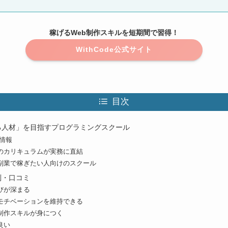
稼げるWeb制作スキルを短期間で習得！
WithCode公式サイト
目次
稼げる人材」を目指すプログラミングスクール
本情報
のカリキュラムが実務に直結
副業で稼ぎたい人向けのスクール
評判・口コミ
びが深まる
モチベーションを維持できる
b制作スキルが身につく
良い