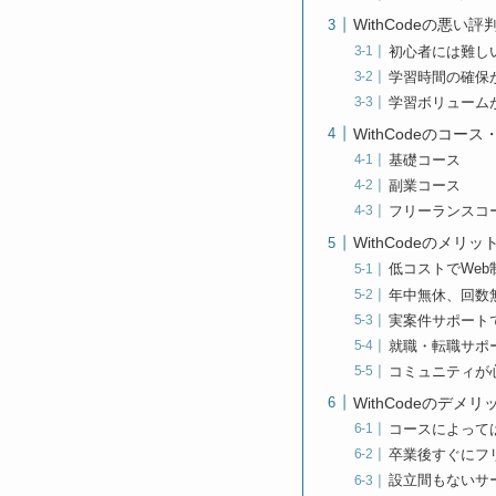
WithCodeの悪い
初心者には難し
学習時間の確保
学習ボリューム
WithCodeのコー
基礎コース
副業コース
フリーランスコ
WithCodeのメリッ
低コストでWeb
年中無休、回数
実案件サポート
就職・転職サポ
コミュニティが
WithCodeのデメリ
コースによって
卒業後すぐにフ
設立間もないサ