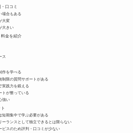
評判・口コミ
い場合もある
が大変
が大きい
ス・料金を紹介
ース
ト
制作を学べる
無制限の質問サポートがある
で実践力を鍛える
ートが整っている
心強い
ット
は短期集中で学ぶ必要がある
リーランスとして独立できるとは限らない
ービスのため評判・口コミが少ない