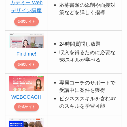
カデミー Web
応募書類の添削や面接対
デザイン講座
策などを詳しく指導
公式サイト
24時間質問し放題
収入を得るために必要な
Find me!
58スキルが学べる
公式サイト
専属コーチのサポートで
受講中に案件を獲得
WEBCOACH
ビジネススキルを含む47
のスキルを学習可能
公式サイト