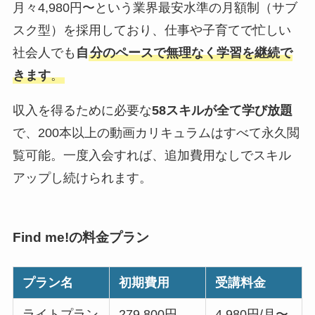
月々4,980円〜という業界最安水準の月額制（サブ
スク型）を採用しており、仕事や子育てで忙しい
社会人でも
自
分のペースで無理なく学習を継続で
きます
。
収入を得るために必要な
58スキルが全て学び放題
で、200本以上の動画カリキュラムはすべて永久閲
覧可能。一度入会すれば、追加費用なしでスキル
アップし続けられます。
Find me!の料金プラン
プラン名
初期費用
受講料金
ライトプラン
279,800円
4,980円/月〜