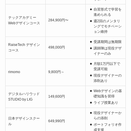
自習形式で学習を
進められる
テックアカデミー
284,900円〜
週2回のメンタリ
Webデザインコース
ングでモチベーシ
ョン維持
受講期間は無期限
RaiseTech デザイン
498,000円
講師陣は現役デザ
コース
イナーのみ
月額1万円以下で
受講可能
rimomo
9,800円～
現役デザイナーの
添削あり
Webデザインの基
デジタルハリウッド
礎知識を習得
149,600円
STUDIO by LIG
ライブ授業あり
現役デザイナーか
らの添削
日本デザインスクー
649,990円
ル
ポートフォリオ作
成支援