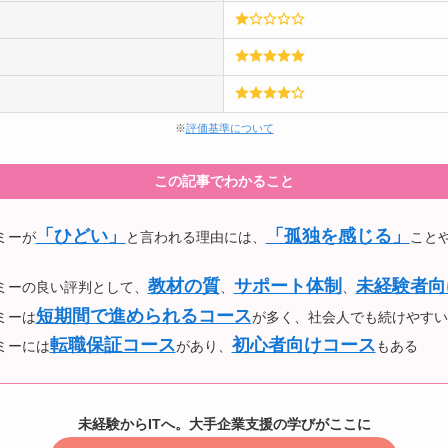
※
評価基準について
この記事でわかること
「ひどい」
「孤独を感じる」
ミーが
と言われる理由には、
こと
教材の質
サポート体制
未経験者向
デミーの良い評判として、
、
、
短期間で進められるコース
ミーは
が多く、社会人でも続けやすい
転職保証コース
初心者向けコース
ミーには
があり、
もある
未経験からITへ。大手企業支援の学びがここに