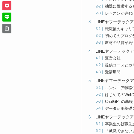
抽選に落選する
レッスンが進む
LINEヤフーテッ
転職後のキャリ
初めてのプログ
教材の品質が高
LINEヤフーテック
運営会社
提供コースとカ
受講期間
LINEヤフーテック
エンジニア転職
はじめてのWe
ChatGPTの基
データ活用基礎
LINEヤフーテック
卒業生の就職先企
「就職できない