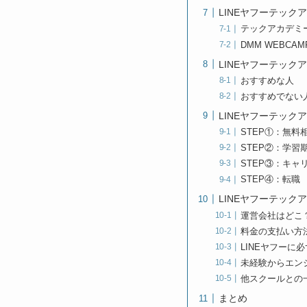
LINEヤフーテッ
テックアカデミ
DMM WEBC
LINEヤフーテッ
おすすめな人
おすすめでない
LINEヤフーテッ
STEP①：無料
STEP②：学習
STEP③：キャ
STEP④：転職
LINEヤフーテック
運営会社はどこ
料金の支払い方
LINEヤフーに
未経験からエン
他スクールとの
まとめ