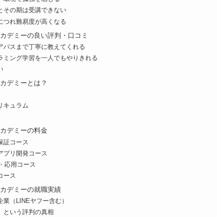
とその期は受講できない
につれ難易度が高くなる
クアカデミーの良い評判・口コミ
アパスまで丁寧に教えてくれる
ラミング学習を一人でもやりきれる
い
アカデミーとは？
リキュラム
アカデミーの料金
保証コース
bアプリ開発コース
礎・応用コース
コース
アカデミーの就職実績
業（LINEヤフー含む）
」という評判の真相