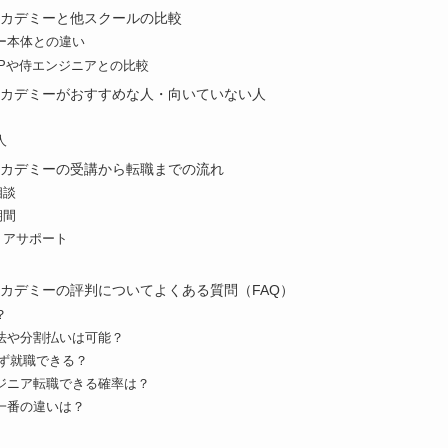
クアカデミーと他スクールの比較
ー本体との違い
AMPや侍エンジニアとの比較
クアカデミーがおすすめな人・向いていない人
人
クアカデミーの受講から転職までの流れ
相談
期間
リアサポート
アカデミーの評判についてよくある質問（FAQ）
？
法や分割払いは可能？
必ず就職できる？
ジニア転職できる確率は？
一番の違いは？