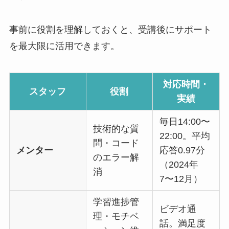
事前に役割を理解しておくと、受講後にサポート
を最大限に活用できます。
対応時間・
スタッフ
役割
実績
毎日14:00〜
技術的な質
22:00。平均
問・コード
メンター
応答0.97分
のエラー解
（2024年
消
7〜12月）
学習進捗管
ビデオ通
理・モチベ
話。満足度