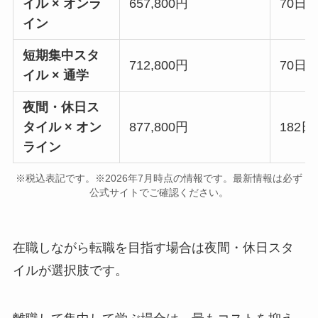
イル × オンラ
657,800円
70日
イン
短期集中スタ
712,800円
70日
イル × 通学
夜間・休日ス
タイル × オン
877,800円
182
ライン
※税込表記です。※2026年7月時点の情報です。最新情報は必ず
公式サイトでご確認ください。
在職しながら転職を目指す場合は夜間・休日スタ
イルが選択肢です。