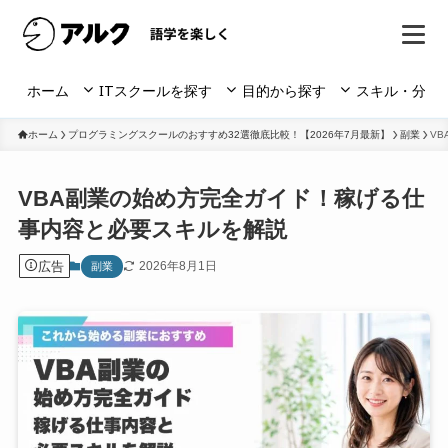
ホーム
ITスクールを探す
目的から探す
スキル・分野
ホーム
プログラミングスクールのおすすめ32選徹底比較！【2026年7月最新】
副業
V
VBA副業の始め方完全ガイド！稼げる仕
事内容と必要スキルを解説
広告
2026年8月1日
副業