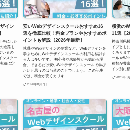
デザイン
安いWebデザインスクールおすすめ16
横浜のW
】
選を徹底比較！料金プランやおすすめポ
11選【2
イントも解説【2026年最新】
仕事にした
神奈川県
後の進路も
イプともに
就職やWebデザインの副業など、Webデザインを
ているの
くあります
学ぶためにWebデザインスクールの利用を検討す
インスクー
ールやWe
る人は多いです。 初心者や未経験から始める場
や実績に定
種類が豊富
合、できるだけ安いWebデザインスクールで学び
イン別に横
たいと思うのは当然のことでしょう。 この記事
では、料金が安くカリキ...
2026年8
2026年8月7日