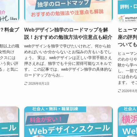
？料金プ
Webデザイン独学のロードマップを解
ヒューマ
説！おすすめの勉強方法や注意点も紹介
座の評
ついて
種類以上の職
webデザインを独学で学びたいけれど、何から始
女性向け
めればいいか分からないとお悩みの方もいるでし
ヒューマン
イクスには
ょう。 実は、webデザインは正しい学習手順さえ
のわかり
いう良い評
押さえれば、独学でも十分に習得可能なスキルで
験から学べ
る」と気に
す。 この記事では、webデザイン独学の具体的な
し、一部
ロードマップからお...
には合わ
ます。 そこ
2026年8月1日
2026年8