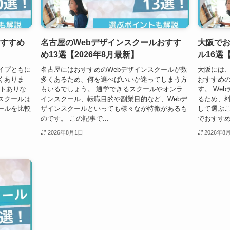
おすすめ
名古屋のWebデザインスクールおすす
大阪でお
め13選【2026年8月最新】
ル16選
イプともに
名古屋にはおすすめのWebデザインスクールが数
大阪には
くありま
多くあるため、何を選べばいいか迷ってしまう方
おすすめの
ートありな
もいるでしょう。 通学できるスクールやオンラ
す。 We
スクールは
インスクール、転職目的や副業目的など、Webデ
るため、
ールを比較
ザインスクールといっても様々なが特徴があるも
して選ぶこ
のです。 この記事で...
でおすすめの
2026年8月1日
2026年8