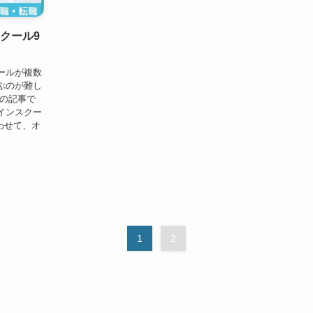
クール9
ールが複数
ぶのが難し
この記事で
インスクー
わせて、オ
1
2