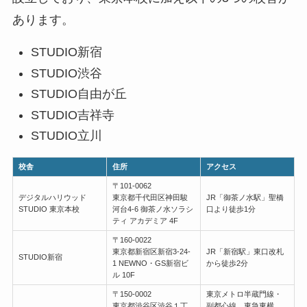
あります。
STUDIO新宿
STUDIO渋谷
STUDIO自由が丘
STUDIO吉祥寺
STUDIO立川
校舎
住所
アクセス
〒101-0062
デジタルハリウッド
東京都千代田区神田駿
JR「御茶ノ水駅」聖橋
STUDIO 東京本校
河台4-6 御茶ノ水ソラシ
口より徒歩1分
ティ アカデミア 4F
〒160-0022
東京都新宿区新宿3-24-
JR「新宿駅」東口改札
STUDIO新宿
1 NEWNO・GS新宿ビ
から徒歩2分
ル 10F
〒150-0002
東京メトロ半蔵門線・
東京都渋谷区渋谷１丁
副都心線 東急東横