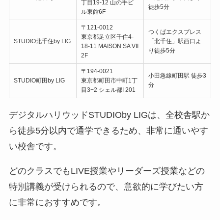
丁目19-12 山の手ビ
徒歩5分
ル東館6F
〒121-0012
つくばエクスプレス
東京都足立区千住4-
STUDIO北千住by LIG
「北千住」駅西口よ
18-11 MAISON SA VII
り徒歩5分
2F
〒194-0021
小田急線町田駅 徒歩3
STUDIO町田by LIG
東京都町田市中町1丁
分
目3−2 シェル都I 201
デジタルハリウッドSTUDIOby LIGは、全校舎駅か
ら徒歩5分以内で通学できるため、非常に通いやす
い校舎です。
どのクラスでもLIVE授業やリーダーズ授業などの
特別講義が受けられるので、意欲的に学びたい方
に非常におすすめです。