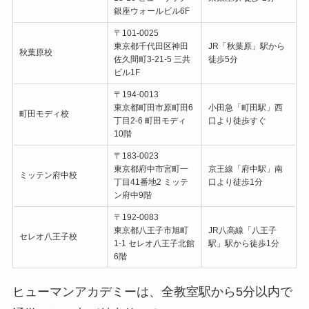
銀座ウォールビル6F
〒101-0025
東京都千代田区神田
JR「秋葉原」駅から
秋葉原校
佐久間町3-21-5 三共
徒歩5分
ビル1F
〒194-0013
東京都町田市原町田6
小田急「町田駅」西
町田モディ校
丁目2-6 町田モディ
口より徒歩すぐ
10階
〒183-0023
東京都府中市宮町一
京王線「府中駅」南
ミッテン府中校
丁目41番地2 ミッテ
口より徒歩1分
ン府中9階
〒192-0083
東京都八王子市旭町
JR八高線「八王子
セレオ八王子校
1-1 セレオ八王子北館
駅」駅から徒歩1分
6階
ヒューマンアカデミーは、全教室駅から5分以内で