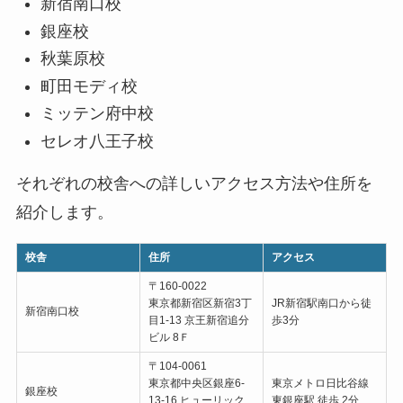
新宿南口校
銀座校
秋葉原校
町田モディ校
ミッテン府中校
セレオ八王子校
それぞれの校舎への詳しいアクセス方法や住所を
紹介します。
校舎
住所
アクセス
〒160-0022
東京都新宿区新宿3丁
JR新宿駅南口から徒
新宿南口校
目1-13 京王新宿追分
歩3分
ビル 8Ｆ
〒104-0061
東京都中央区銀座6-
東京メトロ日比谷線
銀座校
13-16 ヒューリック
東銀座駅 徒歩 2分