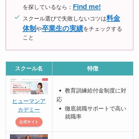
Find me!
を探しているなら：
料金
スクール選びで失敗しないコツは
体制
卒業生の実績
や
をチェックする
こと
スクール名
特徴
教育訓練給付金制度
に対
応
ヒューマンア
徹底就職サポートで高い
カデミー
就職率
公式サイト