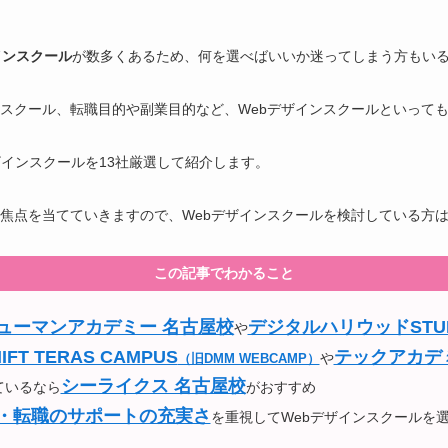
インスクール
が数多くあるため、何を選べばいいか迷ってしまう方もい
スクール、転職目的や副業目的など、Webデザインスクールといって
ザインスクールを13社厳選して紹介します。
焦点を当てていきますので、Webデザインスクールを検討している方
この記事でわかること
ューマンアカデミー 名古屋校
デジタルハリウッドSTUD
や
IFT TERAS CAMPUS
テックアカデ
や
（旧DMM WEBCAMP）
シーライクス 名古屋校
ているなら
がおすすめ
・転職のサポートの充実さ
を重視してWebデザインスクールを